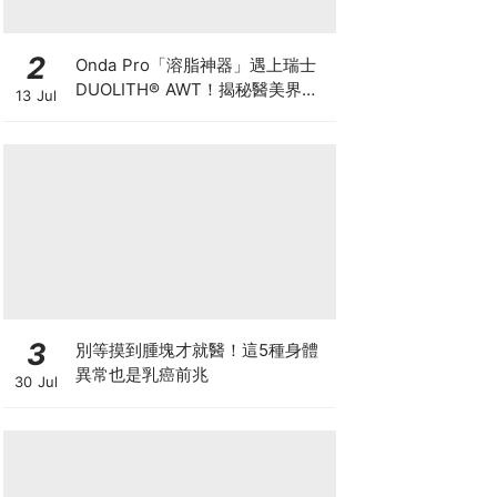
2
Onda Pro「溶脂神器」遇上瑞士
DUOLITH® AWT！揭秘醫美界悄
13 Jul
悄瘋傳的「雙機塑形」雙倍震撼彈
3
別等摸到腫塊才就醫！這5種身體
異常也是乳癌前兆
30 Jul