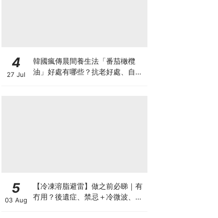
4
韓國瘋傳晨間養生法「番茄橄欖
油」好處有哪些？抗老好處、自製
27 Jul
做法與禁忌一次看
5
【冷凍溶脂避雷】做之前必睇｜有
冇用？後遺症、禁忌＋冷微波、雙
03 Aug
機比較