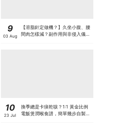
9
【溶脂針定做機？】久坐小腹、腰
間肉怎樣減？副作用與非侵入儀器
03 Aug
比較
10
換季總是卡痰乾咳？1:1 黃金比例
電飯煲潤喉食譜，簡單幾步自製天
23 Jul
然潤喉滋養飲