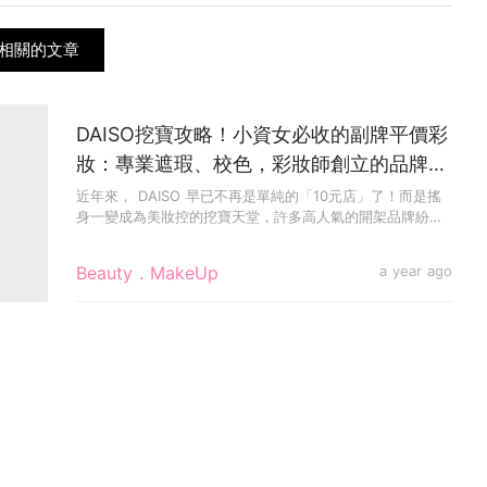
相關的文章
DAISO挖寶攻略！小資女必收的副牌平價彩
妝：專業遮瑕、校色，彩妝師創立的品牌也
有！
近年來， DAISO 早已不再是單純的「10元店」了！而是搖
身一變成為美妝控的挖寶天堂，許多高人氣的開架品牌紛紛
推出獨家...
Beauty．MakeUp
a year ago