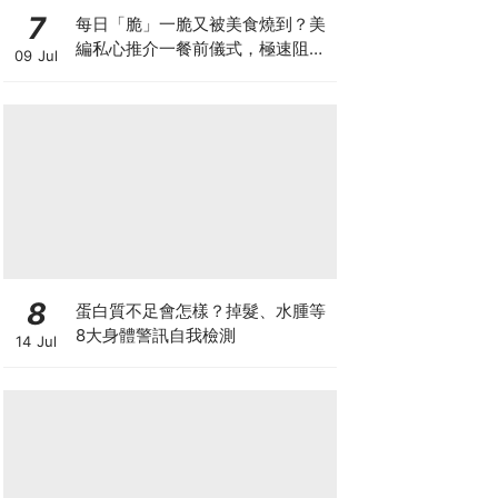
7
每日「脆」一脆又被美食燒到？美
編私心推介一餐前儀式，極速阻碳
09 Jul
阻油，餐前一包開啟「易瘦體
質」！
8
蛋白質不足會怎樣？掉髮、水腫等
8大身體警訊自我檢測
14 Jul