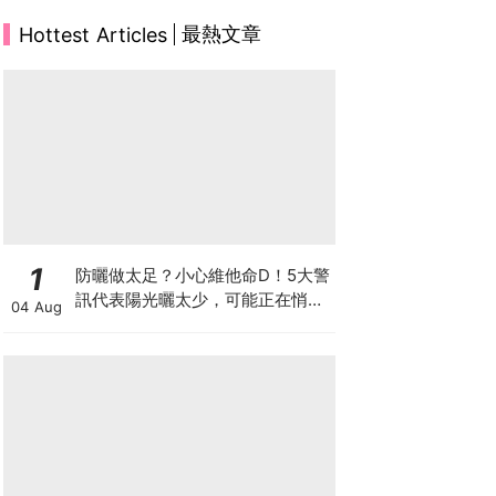
最熱文章
Hottest Articles
1
防曬做太足？小心維他命D！5大警
訊代表陽光曬太少，可能正在悄悄
04 Aug
影響你的健康