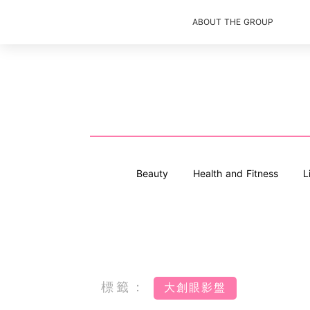
ABOUT THE GROUP
Beauty
Health and Fitness
L
標籤：
大創眼影盤