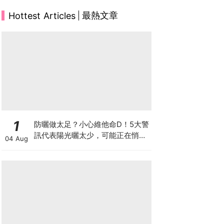
最熱文章
Hottest Articles
1
防曬做太足？小心維他命D！5大警
訊代表陽光曬太少，可能正在悄悄
04 Aug
影響你的健康