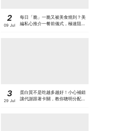
2
每日「脆」一脆又被美食燒到？美
編私心推介一餐前儀式，極速阻碳
09 Jul
阻油，餐前一包開啟「易瘦體
質」！
3
蛋白質不是吃越多越好！小心補錯
讓代謝跟著卡關，教你聰明分配三
29 Jul
餐蛋白質份量