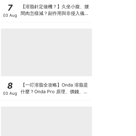
7
【溶脂針定做機？】久坐小腹、腰
間肉怎樣減？副作用與非侵入儀器
03 Aug
比較
8
【一叮溶脂全攻略】Onda 溶脂是
什麼？Onda Pro 原理、價錢、次
03 Aug
數及中環減肥療程一次了解