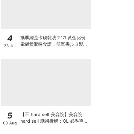
4
換季總是卡痰乾咳？1:1 黃金比例
電飯煲潤喉食譜，簡單幾步自製天
23 Jul
然潤喉滋養飲
5
【不 hard sell 美容院】美容院
hard sell 話術拆解：OL 必學單次
03 Aug
收費與預繳套票消費攻略