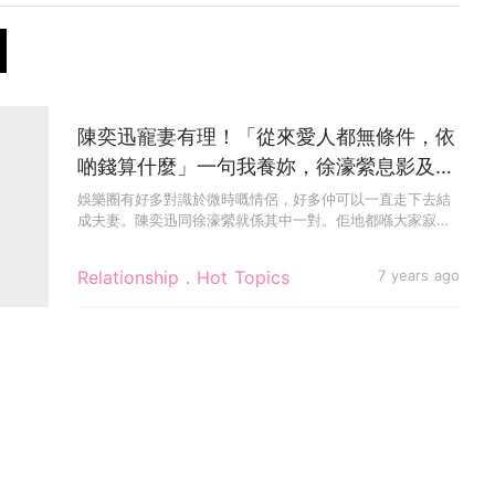
陳奕迅寵妻有理！「從來愛人都無條件，依
啲錢算什麼」一句我養妳，徐濠縈息影及專
注馬拉松和時裝！
娛樂圈有好多對識於微時嘅情侶，好多仲可以一直走下去結
成夫妻。陳奕迅同徐濠縈就係其中一對。佢地都喺大家寂寂
無名嘅時候就開始...
Relationship．Hot Topics
7 years ago