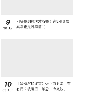
9
別等摸到腫塊才就醫！這5種身體
異常也是乳癌前兆
30 Jul
10
【冷凍溶脂避雷】做之前必睇｜有
冇用？後遺症、禁忌＋冷微波、雙
03 Aug
機比較