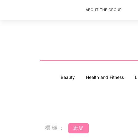
ABOUT THE GROUP
Beauty
Health and Fitness
L
標籤：
康堤