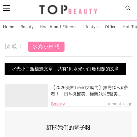
Home
Beauty
Health and Fitness
Lifestyle
Office
Hot To
標籤：
水光小白瓶
水光小白瓶標籤文章，共有1則水光小白瓶相關的文章
【2026美容Trend大轉向】無需10+項療
程！「日常微醫美」極簡2步把醫美
Concept搬回Daily Routine，一舉解決
Beauty
a month ago
99.9%皮相、骨相問題
訂閱我們的電子報