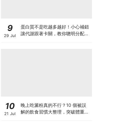
9
蛋白質不是吃越多越好！小心補錯
讓代謝跟著卡關，教你聰明分配三
29 Jul
餐蛋白質份量
10
晚上吃澱粉真的不行？10 個被誤
解的飲食習慣大整理，突破體重停
21 Jul
滯期的調整指南