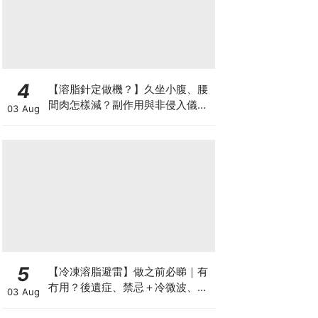
4
【溶脂針定做機？】久坐小腹、腰
間肉怎樣減？副作用與非侵入儀器
03 Aug
比較
5
【冷凍溶脂避雷】做之前必睇｜有
冇用？後遺症、禁忌＋冷微波、雙
03 Aug
機比較