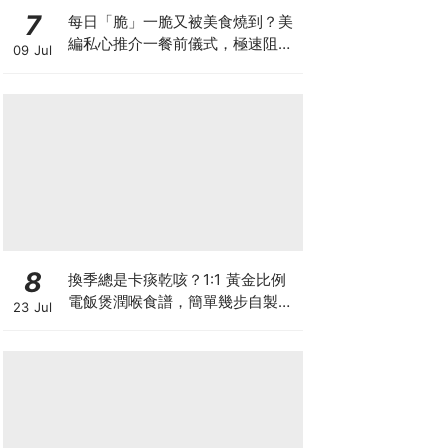
7
每日「脆」一脆又被美食燒到？美
編私心推介一餐前儀式，極速阻碳
09 Jul
阻油，餐前一包開啟「易瘦體
質」！
8
換季總是卡痰乾咳？1:1 黃金比例
電飯煲潤喉食譜，簡單幾步自製天
23 Jul
然潤喉滋養飲