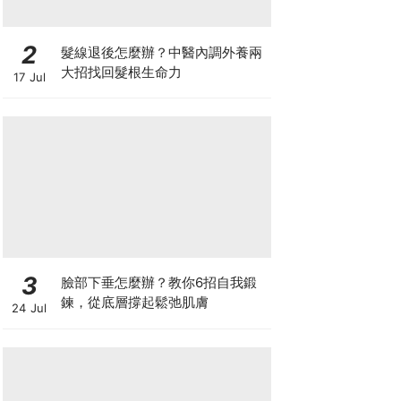
2
髮線退後怎麼辦？中醫內調外養兩
大招找回髮根生命力
17 Jul
3
臉部下垂怎麼辦？教你6招自我鍛
鍊，從底層撐起鬆弛肌膚
24 Jul