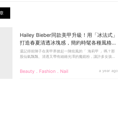
章
Hailey Bieber同款美甲升級！用「冰法式」
打造春夏清透冰塊感，簡約時髦各種風格都
Match！
還記得前陣子在美甲界掀起一陣炫風的「 海莉甲 」嗎？那
股仙氣飄飄、清透又帶有細緻光澤的魔鏡粉，讓許多女孩們
愛不釋手。今年...
Beauty．Fashion．Nail
a year ago