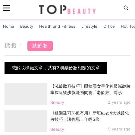
Home
Beauty
Health and Fitness
Lifestyle
Office
Hot To
標籤：
減齡妝
減齡妝標籤文章，共有2則減齡妝相關的文章
【減齡妝容技巧】跟韓國女星化神級減齡妝
掌握這幾步就能瞬間將「老齡紋」隱形
Beauty
2 years ago
《逃避雖可恥但有用》新垣結衣4大減齡化
妝技巧，讓你馬上年輕5歲
Beauty
5 years ago