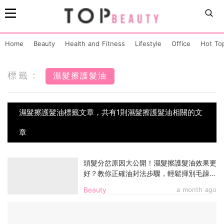
Home
Beauty
Health and Fitness
Lifestyle
Office
Hot To
標籤：
濕髮擦護髮油
濕髮擦護髮油標籤文章，共有1則濕髮擦護髮油相關的文
章
頭髮分岔原因大公開！濕髮擦護髮油效果更
好？教你正確油封法步驟，輕鬆揮別毛躁斷
裂
Beauty
a month ago