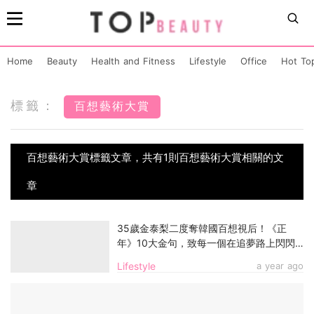
Home
Beauty
Health and Fitness
Lifestyle
Office
Hot To
標籤：
百想藝術大賞
百想藝術大賞標籤文章，共有1則百想藝術大賞相關的文
章
35歲金泰梨二度奪韓國百想視后！《正
年》10大金句，致每一個在追夢路上閃閃
發光的妳！
Lifestyle
a year ago