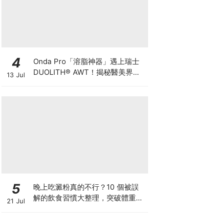
4
Onda Pro「溶脂神器」遇上瑞士
DUOLITH® AWT！揭秘醫美界悄
13 Jul
悄瘋傳的「雙機塑形」雙倍震撼彈
5
晚上吃澱粉真的不行？10 個被誤
解的飲食習慣大整理，突破體重停
21 Jul
滯期的調整指南