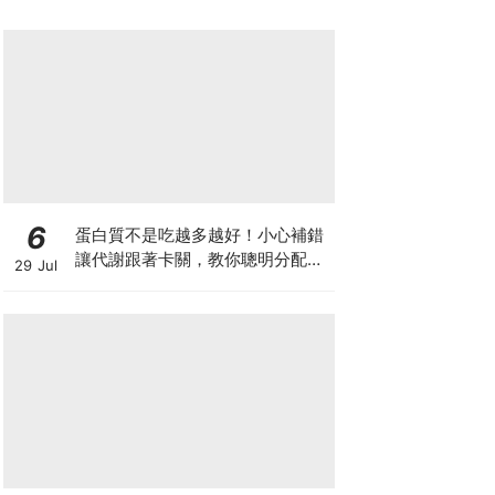
6
蛋白質不是吃越多越好！小心補錯
讓代謝跟著卡關，教你聰明分配三
29 Jul
餐蛋白質份量