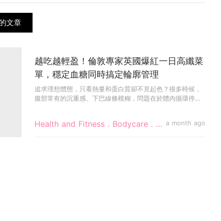
的文章
越吃越輕盈！倫敦專家英國爆紅一日高纖菜
單，穩定血糖同時搞定輪廓管理
追求理想體態，只看熱量和蛋白質卻不見起色？很多時候，
腹部常有的沉重感、下巴線條模糊，問題在於體內循環停
滯。當大家都在盲目...
Health and Fitness．Bodycare．Diet
a month ago