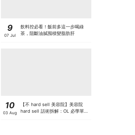
9
飲料控必看！飯前多這一步喝綠
茶，阻斷油膩囤積變脂肪肝
07 Jul
10
【不 hard sell 美容院】美容院
hard sell 話術拆解：OL 必學單次
03 Aug
收費與預繳套票消費攻略