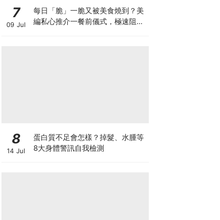
7
每日「脆」一脆又被美食燒到？美
編私心推介一餐前儀式，極速阻碳
09 Jul
阻油，餐前一包開啟「易瘦體
質」！
8
蛋白質不足會怎樣？掉髮、水腫等
8大身體警訊自我檢測
14 Jul