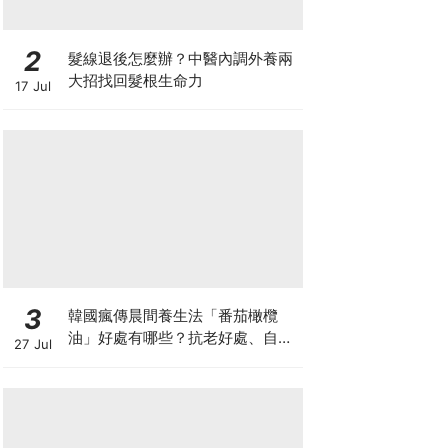
2
髮線退後怎麼辦？中醫內調外養兩
大招找回髮根生命力
17 Jul
3
韓國瘋傳晨間養生法「番茄橄欖
油」好處有哪些？抗老好處、自製
27 Jul
做法與禁忌一次看