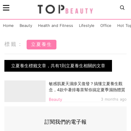
Home
Beauty
Health and Fitness
Lifestyle
Office
Hot To
標籤：
立夏養生
立夏養生標籤文章，共有1則立夏養生相關的文章
敏感肌夏天濕疹又復發？搞懂立夏養生觀
念，4款中暑排毒茶幫你搞定夏季濕熱體質
Beauty
3 months ago
訂閱我們的電子報