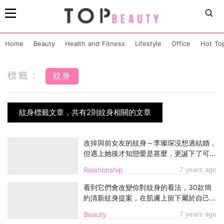
Home
Beauty
Health and Fitness
Lifestyle
Office
Hot To
標籤：
紋身
紋身標籤文章，共有2則紋身相關的文章
改掉與前女友的紋身～李璨琛沒想過結婚，
但遇上她後才知戀愛是甚麼，更誕下了可愛
元元！
Relationship
7 years ago
看到它們會改變你對紋身的看法，30款簡
約清新紋身提案，在肌膚上留下屬於自己的
美。
Beauty
7 years ago