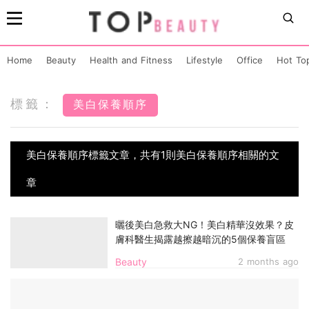
Home
Beauty
Health and Fitness
Lifestyle
Office
Hot To
標籤：
美白保養順序
美白保養順序標籤文章，共有1則美白保養順序相關的文
章
曬後美白急救大NG！美白精華沒效果？皮
膚科醫生揭露越擦越暗沉的5個保養盲區
Beauty
2 months ago