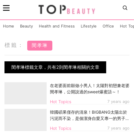
Home
Beauty
Health and Fitness
Lifestyle
Office
Hot To
標籤：
閔孝琳
閔孝琳標籤文章，共有2則閔孝琳相關的文章
在老婆面前願做小男人！太陽對初戀兼老婆
閔孝琳，公開說過的sweet爆蜜語～！
Hot Topics
7 years ago
韓國碩果僅存的清泉！BIGBANG太陽出於
污泥而不染，是個潔身自愛又專一的男子漢
～！
Hot Topics
7 years ago