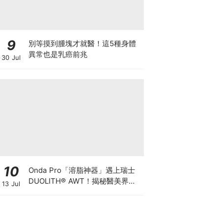
9
別等摸到腫塊才就醫！這5種身體
異常也是乳癌前兆
30 Jul
10
Onda Pro「溶脂神器」遇上瑞士
DUOLITH® AWT！揭秘醫美界悄
13 Jul
悄瘋傳的「雙機塑形」雙倍震撼彈