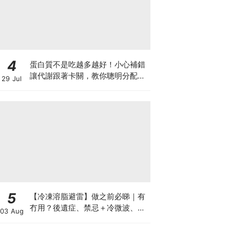
4
蛋白質不是吃越多越好！小心補錯
讓代謝跟著卡關，教你聰明分配三
29 Jul
餐蛋白質份量
5
【冷凍溶脂避雷】做之前必睇｜有
冇用？後遺症、禁忌＋冷微波、雙
03 Aug
機比較