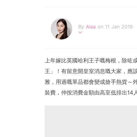
By
Aisa
on 11 Jan 2019
一個追逐夢想的女生，深信
上年嫁比英國哈利王子嘅梅根，除咗
王」！有留意開皇室消息嘅大家，應
雅，用過嘅單品都會變成搶手熱貨～外
裝費，仲按消費金額由高至低排出14人