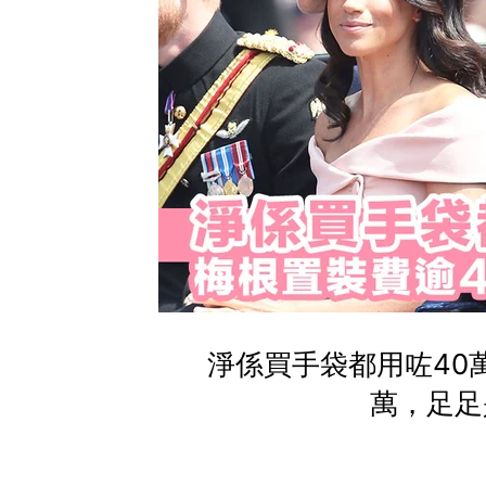
淨係買手袋都用咗40
萬，足足