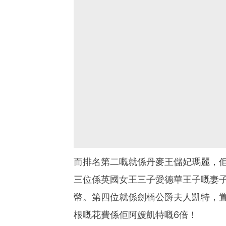
而排名第二嘅就係丹麥王儲妃瑪麗，佢嘅
三位係英國女王三子愛德華王子嘅妻子蘇
幣。第四位就係劍橋公爵夫人凱特，置裝
根嘅花費係佢阿嫂凱特嘅6倍！