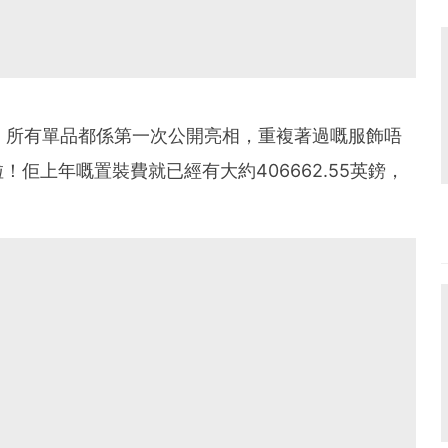
品，所有單品都係第一次公開亮相，重複著過嘅服飾唔
佢上年嘅置裝費就已經有大約406662.55英鎊，