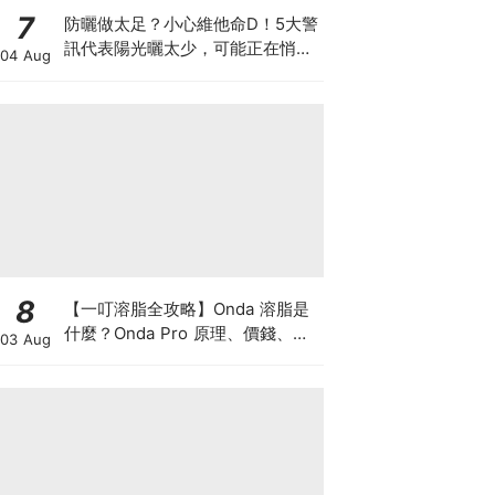
7
防曬做太足？小心維他命D！5大警
訊代表陽光曬太少，可能正在悄悄
04 Aug
影響你的健康
8
【一叮溶脂全攻略】Onda 溶脂是
什麼？Onda Pro 原理、價錢、次
03 Aug
數及中環減肥療程一次了解