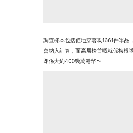
調查樣本包括佢地穿著嘅1661件單
會納入計算，而高居榜首嘅就係梅根啦！
即係大約400幾萬港幣〜