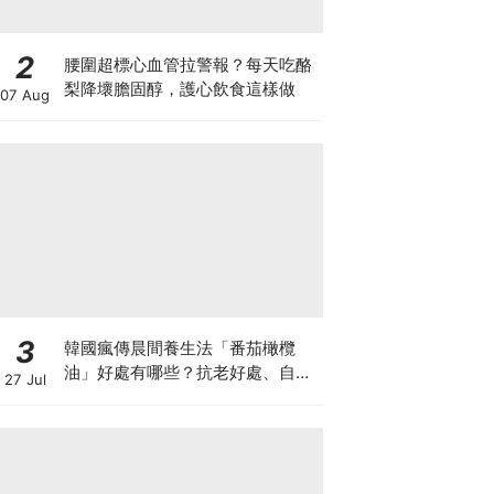
2
腰圍超標心血管拉警報？每天吃酪
梨降壞膽固醇，護心飲食這樣做
07 Aug
3
韓國瘋傳晨間養生法「番茄橄欖
油」好處有哪些？抗老好處、自製
27 Jul
做法與禁忌一次看