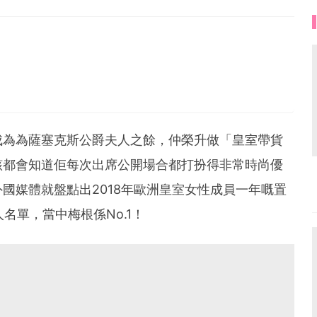
未來是屬於相信心中美夢的人。
成為為薩塞克斯公爵夫人之餘，仲榮升做「皇室帶貨
該都會知道佢每次出席公開場合都打扮得非常時尚優
國媒體就盤點出2018年歐洲皇室女性成員一年嘅置
名單，當中梅根係No.1！