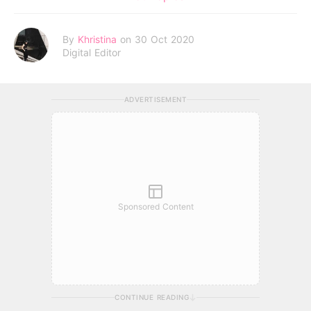
By
Khristina
on 30 Oct 2020
Digital Editor
ADVERTISEMENT
Sponsored Content
CONTINUE READING