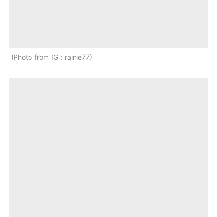
Photo from IG：rainie77