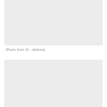
Photo from IG：dlwlrma