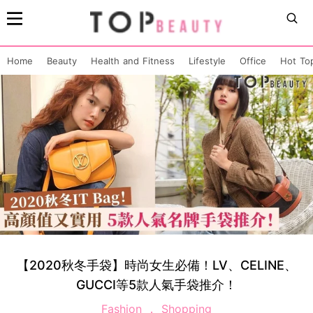
Home
Beauty
Health and Fitness
Lifestyle
Office
Hot To
【2020秋冬手袋】時尚女生必備！LV、CELINE、
GUCCI等5款人氣手袋推介！
Fashion
Shopping