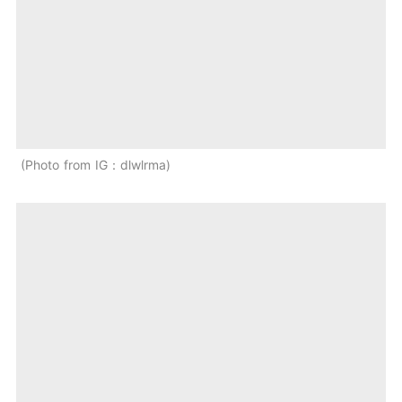
Photo from IG：dlwlrma