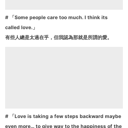
# 「Some people care too much. I think its
called love.」
有些人總是太過在乎，但我認為那就是所謂的愛。
# 「Love is taking a few steps backward maybe
even more… to give way to the happiness of the