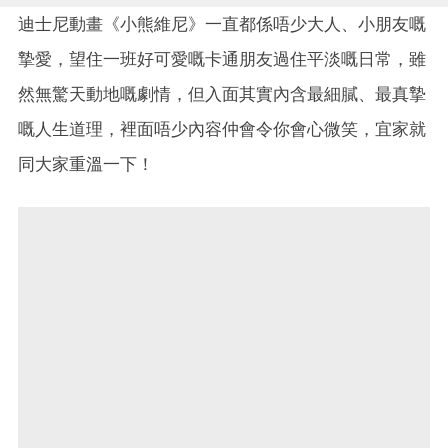
迪士尼動畫《小熊維尼》一直都係唔少大人、小朋友嘅
摯愛，望住一班好可愛嘅卡通朋友過住平淡嘅日常，雖
然無驚天動地嘅劇情，但入面其實內含最細膩、最真摯
嘅人生道理，裡面唔少內容仲會令你會心微笑，宜家就
同大家重溫一下！