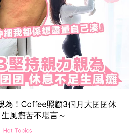
為！Coffee照顧3個月大囝囝休
，生風癱苦不堪言～
Hot Topics