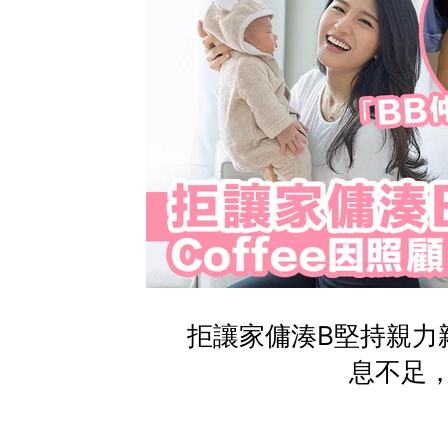
拒讓家傭湊B堅持親力親
息不足