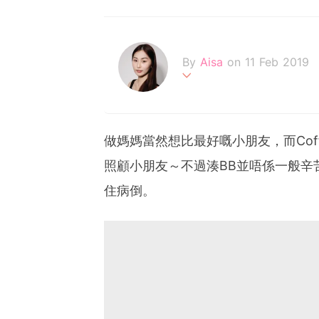
By
Aisa
on 11 Feb 2019
一個追逐夢想的女生，深信
做媽媽當然想比最好嘅小朋友，而Co
照顧小朋友～不過湊BB並唔係一般辛苦
住病倒。