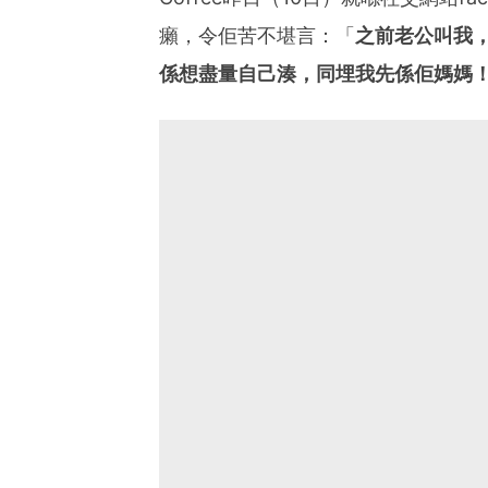
癩，令佢苦不堪言：「
之前老公叫我，
係想盡量自己湊，同埋我先係佢媽媽