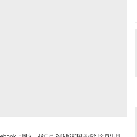
facebook上圖文，指自己為咗照顧囝囝搞到全身出風