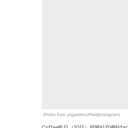
Photo from yogawithcoffee@Instagram
Coffee昨日（10日）就喺社交網站