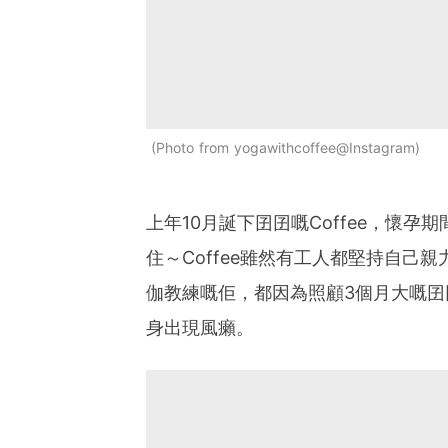
Photo from yogawithcoffee@Instagram
上年10月誕下囝囝嘅Coffee，懷孕
住～Coffee雖然有工人都堅持自己
伽教練嘅佢，都因為照顧3個月大嘅
身出現風癩。