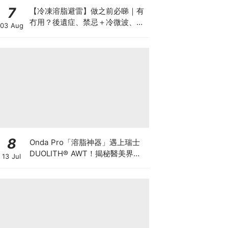
7
【冷凍溶脂避雷】做之前必睇｜有
冇用？後遺症、禁忌＋冷微波、雙
03 Aug
機比較
8
Onda Pro「溶脂神器」遇上瑞士
DUOLITH® AWT！揭秘醫美界悄
13 Jul
悄瘋傳的「雙機塑形」雙倍震撼彈