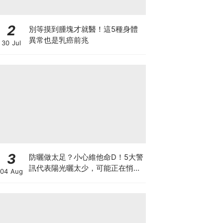
2
別等摸到腫塊才就醫！這5種身體
異常也是乳癌前兆
30 Jul
3
防曬做太足？小心維他命D！5大警
訊代表陽光曬太少，可能正在悄悄
04 Aug
影響你的健康