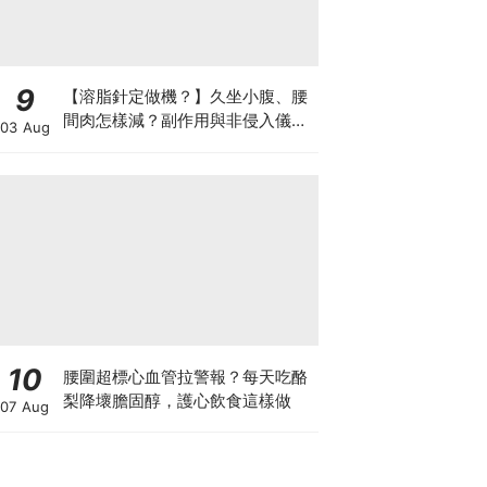
9
【溶脂針定做機？】久坐小腹、腰
間肉怎樣減？副作用與非侵入儀器
03 Aug
比較
10
腰圍超標心血管拉警報？每天吃酪
梨降壞膽固醇，護心飲食這樣做
07 Aug