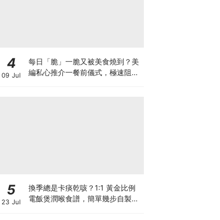
4
每日「脆」一脆又被美食燒到？美
編私心推介一餐前儀式，極速阻碳
09 Jul
阻油，餐前一包開啟「易瘦體
質」！
5
換季總是卡痰乾咳？1:1 黃金比例
電飯煲潤喉食譜，簡單幾步自製天
23 Jul
然潤喉滋養飲