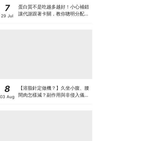
7
蛋白質不是吃越多越好！小心補錯
讓代謝跟著卡關，教你聰明分配三
29 Jul
餐蛋白質份量
8
【溶脂針定做機？】久坐小腹、腰
間肉怎樣減？副作用與非侵入儀器
03 Aug
比較