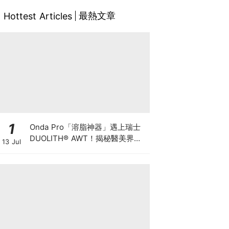
最熱文章
Hottest Articles
1
Onda Pro「溶脂神器」遇上瑞士
DUOLITH® AWT！揭秘醫美界悄
13 Jul
悄瘋傳的「雙機塑形」雙倍震撼彈