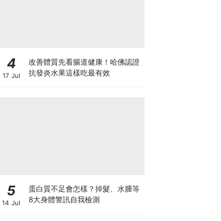
4
改善體質先看腸道健康！哈佛認證
抗發炎水果這樣吃最有效
17 Jul
5
蛋白質不足會怎樣？掉髮、水腫等
8大身體警訊自我檢測
14 Jul