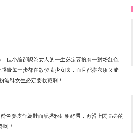
9
世上所有女孩都有著自己獨特的美麗。
tiful!
鞋，但小編卻認為女人的一生必定要擁有一對粉紅色
上感覺每一步都在散發著少女味，而且配搭衣服又能
粉波鞋女生必定要收藏啊！
以粉色麂皮作為鞋面配搭粉紅粗絲帶，再燙上閃亮亮的
身啊！