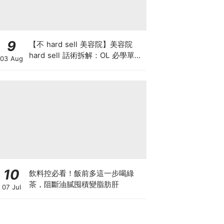
9
【不 hard sell 美容院】美容院
hard sell 話術拆解：OL 必學單次
03 Aug
收費與預繳套票消費攻略
10
飲料控必看！飯前多這一步喝綠
茶，阻斷油膩囤積變脂肪肝
07 Jul