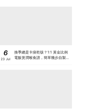
6
換季總是卡痰乾咳？1:1 黃金比例
電飯煲潤喉食譜，簡單幾步自製天
23 Jul
然潤喉滋養飲