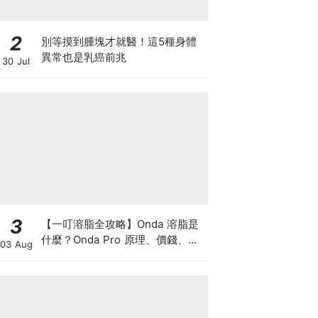
2
別等摸到腫塊才就醫！這5種身體
異常也是乳癌前兆
30 Jul
3
【一叮溶脂全攻略】Onda 溶脂是
什麼？Onda Pro 原理、價錢、次
03 Aug
數及中環減肥療程一次了解