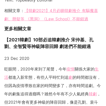
相關文章：
【韓劇2021】4月必睇韓劇推介 有驅魔喜
劇、懸疑等 《黑洞》《Law School》不能錯過
更多相關文章
【2021韓劇】10部必追韓劇推介 宋仲基、孔
劉、全智賢等神級陣容回歸 劇迷們不能錯過
23 Dec 2020
眨眼間，2020年來到了尾聲，今年
疫情
關係大家的
生
活
都進入新常態，有些人平時忙到追
劇
的時間都沒有，
但因為疫情導致在家的時間變多了，亦有時間追劇。今
年的劇集追得過癮嗎？雖然今年有不少人氣經典
韓劇
，
但2021年會有更多神級的陣容回歸，像是孔劉、裴斗