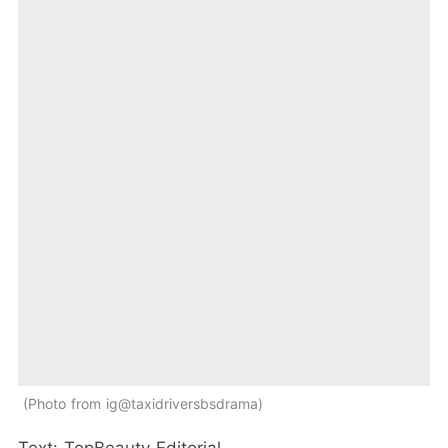
Photo from ig@taxidriversbsdrama
Text: TopBeauty Editorial