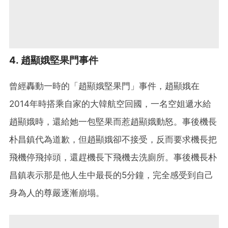
4. 趙顯娥堅果門事件
曾經轟動一時的「趙顯娥堅果門」事件，趙顯娥在
2014年時搭乘自家的大韓航空回國，一名空姐遞水給
趙顯娥時，還給她一包堅果而惹趙顯娥動怒。事後機長
朴昌鎮代為道歉，但趙顯娥卻不接受，反而要求機長把
飛機停飛掉頭，還趕機長下飛機去洗廁所。事後機長朴
昌鎮表示那是他人生中最長的5分鐘，完全感受到自己
身為人的尊嚴逐漸崩塌。