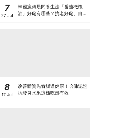
7
韓國瘋傳晨間養生法「番茄橄欖
油」好處有哪些？抗老好處、自製
27 Jul
做法與禁忌一次看
8
改善體質先看腸道健康！哈佛認證
抗發炎水果這樣吃最有效
17 Jul