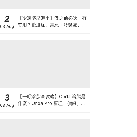
2
【冷凍溶脂避雷】做之前必睇｜有
冇用？後遺症、禁忌＋冷微波、雙
03 Aug
機比較
3
【一叮溶脂全攻略】Onda 溶脂是
什麼？Onda Pro 原理、價錢、次
03 Aug
數及中環減肥療程一次了解