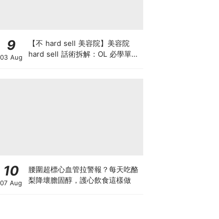
9
【不 hard sell 美容院】美容院
hard sell 話術拆解：OL 必學單次
03 Aug
收費與預繳套票消費攻略
10
腰圍超標心血管拉警報？每天吃酪
梨降壞膽固醇，護心飲食這樣做
07 Aug