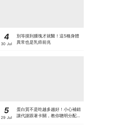
4
別等摸到腫塊才就醫！這5種身體
異常也是乳癌前兆
30 Jul
5
蛋白質不是吃越多越好！小心補錯
讓代謝跟著卡關，教你聰明分配三
29 Jul
餐蛋白質份量