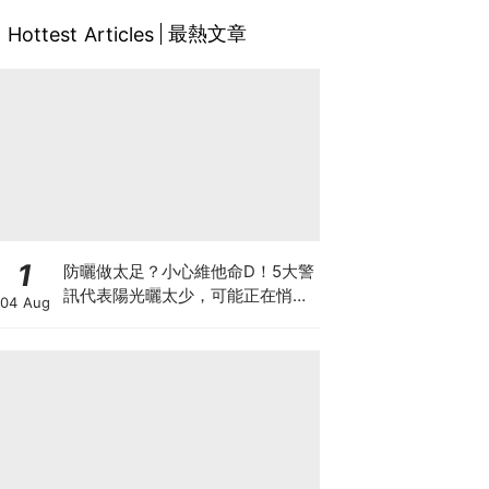
最熱文章
Hottest Articles
1
防曬做太足？小心維他命D！5大警
訊代表陽光曬太少，可能正在悄悄
04 Aug
影響你的健康