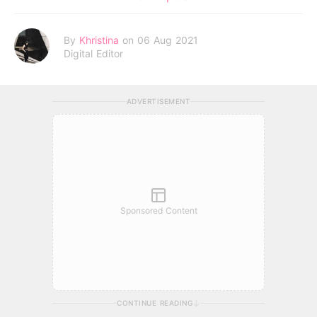
By
Khristina
on 06 Aug 2021
Digital Editor
ADVERTISEMENT
Sponsored Content
CONTINUE READING