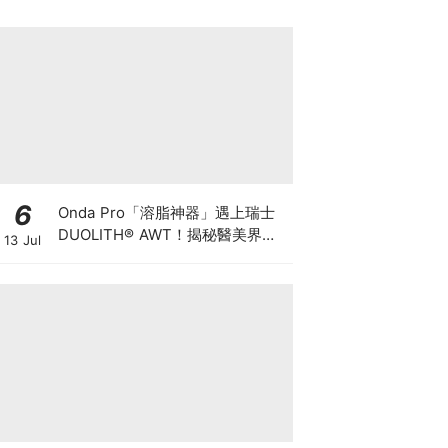
6
Onda Pro「溶脂神器」遇上瑞士
DUOLITH® AWT！揭秘醫美界悄
13 Jul
悄瘋傳的「雙機塑形」雙倍震撼彈