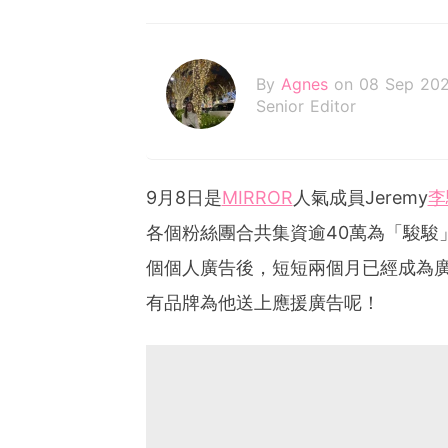
By
Agnes
on 08 Sep 202
Senior Editor
9月8日是
MIRROR
人氣成員Jeremy
李
各個粉絲團合共集資逾40萬為「駿駿
個個人廣告後，短短兩個月已經成為廣
有品牌為他送上應援廣告呢！