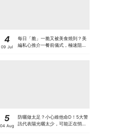
4
每日「脆」一脆又被美食燒到？美
編私心推介一餐前儀式，極速阻碳
09 Jul
阻油，餐前一包開啟「易瘦體
質」！
5
防曬做太足？小心維他命D！5大警
訊代表陽光曬太少，可能正在悄悄
04 Aug
影響你的健康