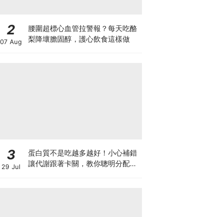
2
腰圍超標心血管拉警報？每天吃酪
梨降壞膽固醇，護心飲食這樣做
07 Aug
3
蛋白質不是吃越多越好！小心補錯
讓代謝跟著卡關，教你聰明分配三
29 Jul
餐蛋白質份量