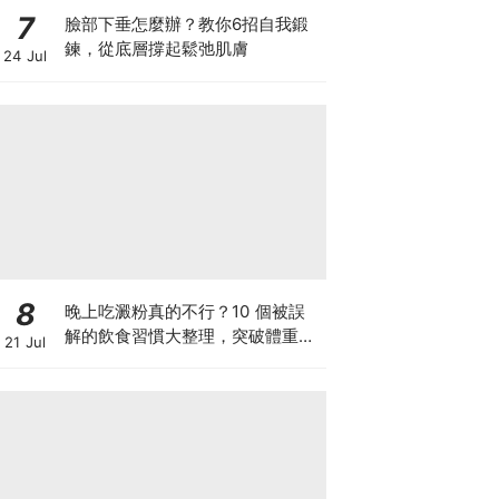
7
臉部下垂怎麼辦？教你6招自我鍛
鍊，從底層撐起鬆弛肌膚
24 Jul
8
晚上吃澱粉真的不行？10 個被誤
解的飲食習慣大整理，突破體重停
21 Jul
滯期的調整指南