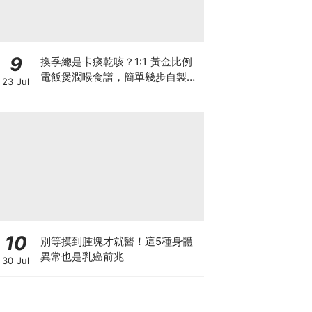
9
換季總是卡痰乾咳？1:1 黃金比例
電飯煲潤喉食譜，簡單幾步自製天
23 Jul
然潤喉滋養飲
10
別等摸到腫塊才就醫！這5種身體
異常也是乳癌前兆
30 Jul