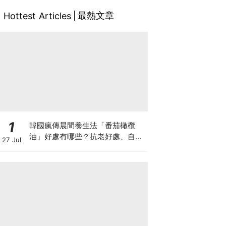
最熱文章
Hottest Articles
1
韓國瘋傳晨間養生法「番茄橄欖
油」好處有哪些？抗老好處、自製
27 Jul
做法與禁忌一次看