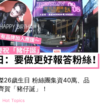
李駿傑26歲生日 粉絲團集資40萬、品
齊賀「豬仔誕」！
Hot Topics