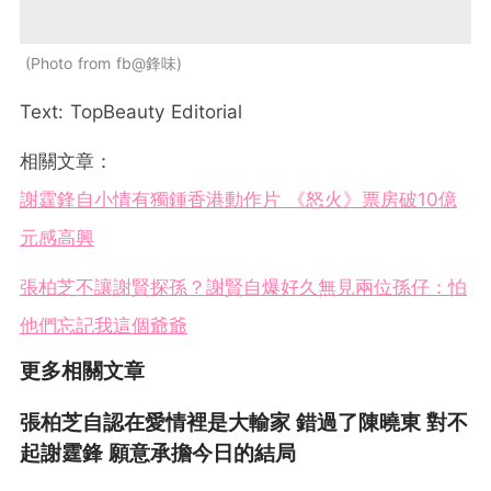
Photo from fb@鋒味
Text: TopBeauty Editorial
相關文章：
謝霆鋒自小情有獨鍾香港動作片 《怒火》票房破10億
元感高興
張柏芝不讓謝賢探孫？謝賢自爆好久無見兩位孫仔：怕
他們忘記我這個爺爺
更多相關文章
張柏芝自認在愛情裡是大輸家 錯過了陳曉東 對不
起謝霆鋒 願意承擔今日的結局