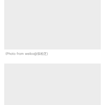
Photo from weibo@張柏芝