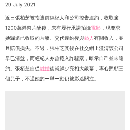
29 July 2021
近日張柏芝被指遭前經紀人和公司控告違約，收取逾
1200萬港幣片酬後，未有履行承諾拍攝
電影
，現要求
她歸還已收取的片酬、交代違約後與
藝人
有關收入，並
且賠償損失。不過，張柏芝其後在社交網上澄清該公司
早已清盤，而經紀人亦曾捲入詐騙案，暗示自己並未違
約。張栢芝自從
離婚
後就鮮少亮相大銀幕，專心照顧三
個兒子，不過她的一舉一動仍被影迷關注。