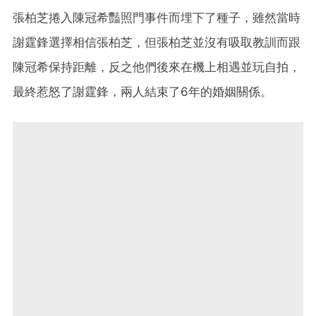
張柏芝捲入陳冠希豔照門事件而埋下了種子，雖然當時
謝霆鋒選擇相信張柏芝，但張柏芝並沒有吸取教訓而跟
陳冠希保持距離，反之他們後來在機上相遇並玩自拍，
最終惹怒了謝霆鋒，兩人結束了6年的婚姻關係。