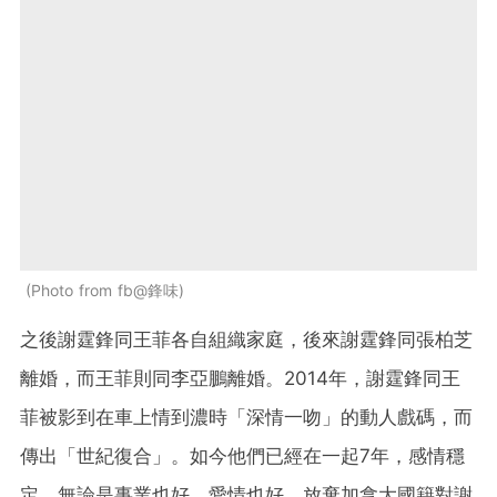
Photo from fb@鋒味
之後謝霆鋒同王菲各自組織家庭，後來謝霆鋒同張柏芝
離婚，而王菲則同李亞鵬離婚。2014年，謝霆鋒同王
菲被影到在車上情到濃時「深情一吻」的動人戲碼，而
傳出「世紀復合」。如今他們已經在一起7年，感情穩
定，無論是事業也好，愛情也好，放棄加拿大國籍對謝