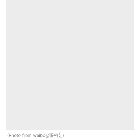
Photo from weibo@張柏芝