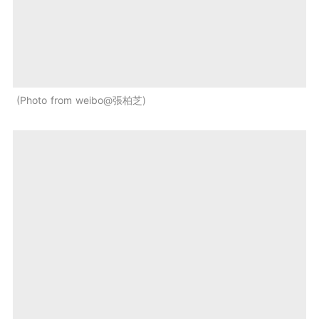
Photo from weibo@張柏芝