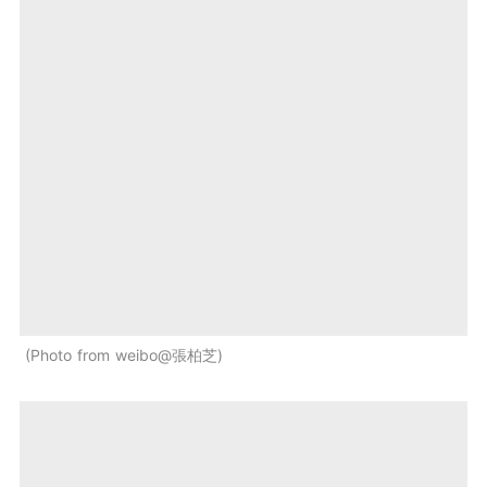
Photo from weibo@張柏芝