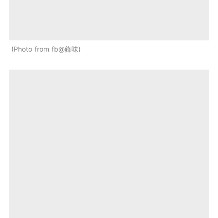
Photo from fb@鋒味