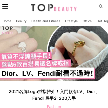
Home
Beauty
Health and Fitness
Lifestyle
Office
Hot To
2021名牌Logo戒指推介！入門款有LV、Dior、
Fendi 最平$1200入手
Fashion