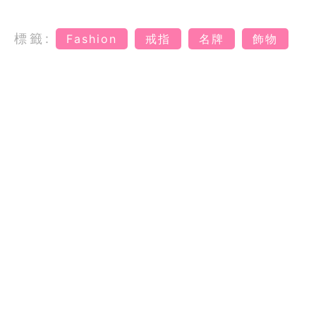
標籤:
Fashion
戒指
名牌
飾物