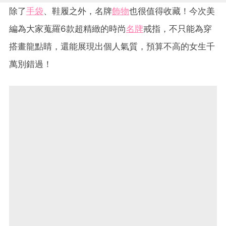
除了
手袋
、鞋履之外，名牌
飾物
也很值得收藏！今次美
編為大家蒐羅6款超精緻的時尚
名牌
戒指，不只能為穿
搭畫龍點睛，還能展現出個人氣質，預算不高的女生千
萬別錯過！