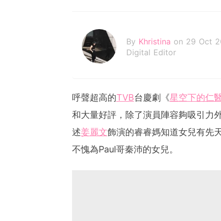
By
Khristina
on 29 Oct 2
Digital Editor
呼聲超高的
TVB
台慶劇《
星空下的仁
和大量好評，除了演員陣容夠吸引力
述
姜麗文
飾演的睿睿媽知道女兒有先
不愧為Paul哥秦沛的女兒。