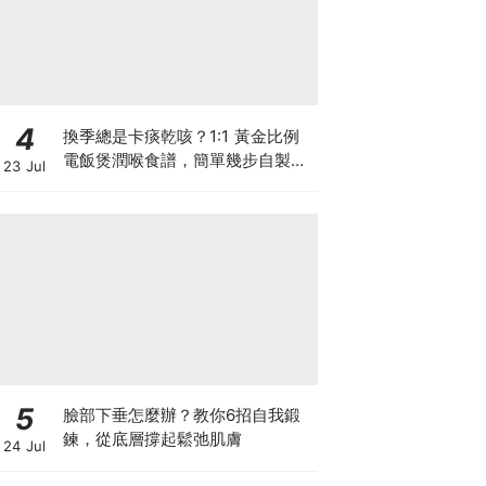
4
換季總是卡痰乾咳？1:1 黃金比例
電飯煲潤喉食譜，簡單幾步自製天
23 Jul
然潤喉滋養飲
5
臉部下垂怎麼辦？教你6招自我鍛
鍊，從底層撐起鬆弛肌膚
24 Jul