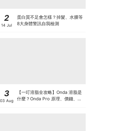
2
蛋白質不足會怎樣？掉髮、水腫等
8大身體警訊自我檢測
14 Jul
3
【一叮溶脂全攻略】Onda 溶脂是
什麼？Onda Pro 原理、價錢、次
03 Aug
數及中環減肥療程一次了解