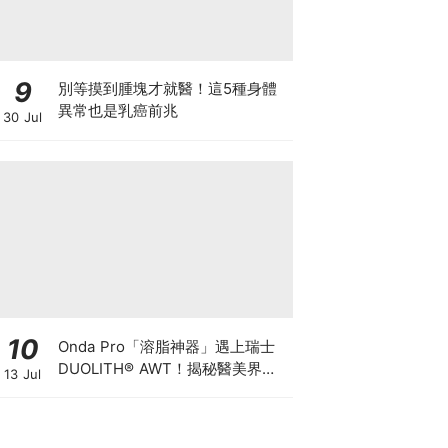
9
別等摸到腫塊才就醫！這5種身體
異常也是乳癌前兆
30 Jul
10
Onda Pro「溶脂神器」遇上瑞士
DUOLITH® AWT！揭秘醫美界悄
13 Jul
悄瘋傳的「雙機塑形」雙倍震撼彈