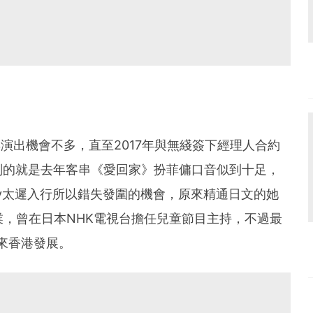
早年演出機會不多，直至2017年與無綫簽下經理人合約
刻的就是去年客串《愛回家》扮菲傭口音似到十足，
ey太遲入行所以錯失發圍的機會，原來精通日文的她
業，曾在日本NHK電視台擔任兒童節目主持，不過最
回來香港發展。