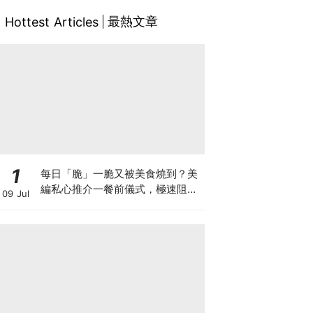
最熱文章
Hottest Articles
1
每日「脆」一脆又被美食燒到？美
編私心推介一餐前儀式，極速阻碳
09 Jul
阻油，餐前一包開啟「易瘦體
質」！