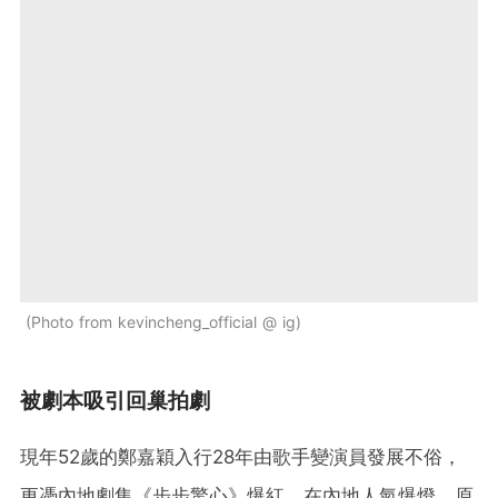
Photo from kevincheng_official @ ig
被劇本吸引回巢拍劇
現年52歲的鄭嘉穎入行28年由歌手變演員發展不俗，
更憑內地劇集《步步驚心》爆紅，在內地人氣爆燈，原