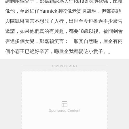
講到兩個兒子，鄭嘉穎認為大仔Rafael表演欲強，比較
像他，至於細仔Yannick則較像老婆陳凱琳，但鄭嘉穎
與陳凱琳直言不想兒子入行，出世至今也推過不少廣告
邀請，如果他們真的有興趣，都要18歲以後。被問到會
否追多個女兒，鄭嘉穎笑言：「順其自然啦，屋企有兩
個小霸王已經好辛苦，喺屋企我都變咗小貴子。」
ADVERTISEMENT
Sponsored Content