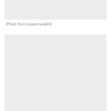
Photo from kayeechau@IG