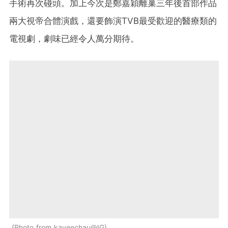
手術再次碰頭。加上今次是鄭嘉穎離巢三年後首部作品
兩大視帝合體演戲，還要飾演TVB最受歡迎的醫療類的
電視劇，劇味已經令人萬分期待。
Photo from kayeechau@IG