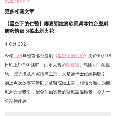
已迷戀Grace
更多相關文章
【星空下的仁醫】鄭嘉穎鍾嘉欣回巢夥拍台慶劇
飾演情侶盼擦出新火花
4 Oct 2021
今年
TVB
無綫首部台慶劇《
星空下的仁醫
》將於10月18
日晚上9時30播映，由兩大視帝
鄭嘉穎
、馬國明、鍾嘉
欣、羅子溢及周家怡等主演，只是講卡士已經夠吸引，
加上今次故事背景以兒童醫院做主題，相信比過往的醫
療劇會更吸引，配合仿如實景的醫療設備廠景，令人十
分期待此劇！