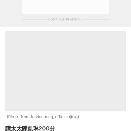
CONTINUE READING
Photo from kevincheng_official @ ig
讚太太陳凱琳200分