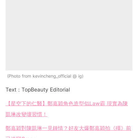
Photo from kevincheng_official @ ig
Text：TopBeauty Editorial
【星空下的仁醫】鄭嘉穎角色造型似Law霸 現實為陳
凱琳改變壞習慣！
鄭嘉穎對陳凱琳一見鍾情？好友大爆鄭嘉穎拍《殭》前