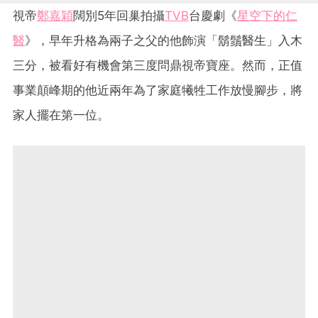
視帝
鄭嘉穎
闊別5年回巢拍攝
TVB
台慶劇《
星空下的仁
醫
》，早年升格為兩子之父的他飾演「鬍鬚醫生」入木
三分，被看好有機會第三度問鼎視帝寶座。然而，正值
事業顛峰期的他近兩年為了家庭犧牲工作放慢腳步，將
家人擺在第一位。