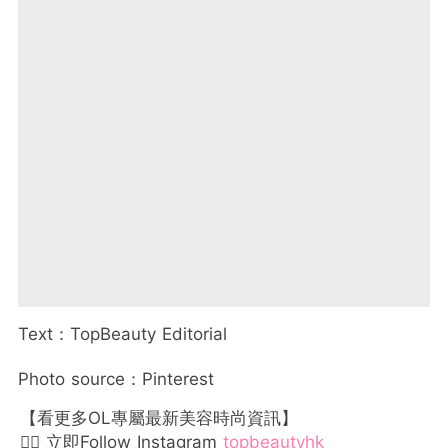
Text：TopBeauty Editorial
Photo source：Pinterest
【看更多OL專屬最新美容時尚資訊】
👉🏻 立即Follow Instagram
topbeautyhk