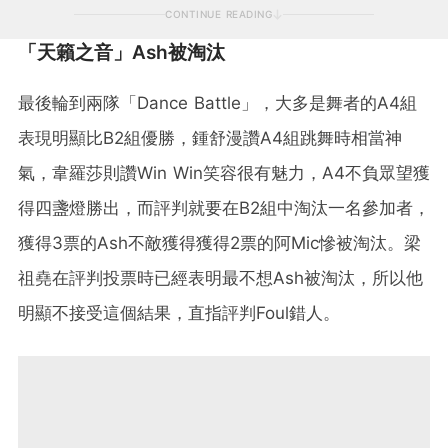
CONTINUE READING
「天籟之音」Ash被淘汰
最後輪到兩隊「Dance Battle」，大多是舞者的A4組
表現明顯比B2組優勝，鍾舒漫讚A4組跳舞時相當神
氣，韋羅莎則讚Win Win笑容很有魅力，A4不負眾望獲
得四盞燈勝出，而評判就要在B2組中淘汰一名參加者，
獲得3票的Ash不敵獲得獲得2票的阿Mic慘被淘汰。梁
祖堯在評判投票時已經表明最不想Ash被淘汰，所以他
明顯不接受這個結果，直指評判Foul錯人。