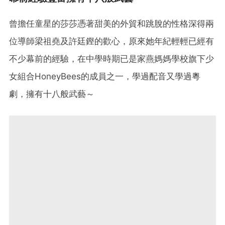
曾擔任童星的莎莎憑著甜美的外貿和跳脫的性格深得兩
位導師梁祖堯及許廷鏗的歡心，原來她年紀輕輕已經有
不少幕前的經驗，在中學時期已是家燕媽媽學校旗下少
女組合HoneyBees的成員之一，學過配音又學過粵
劇，擁有十八般武藝～