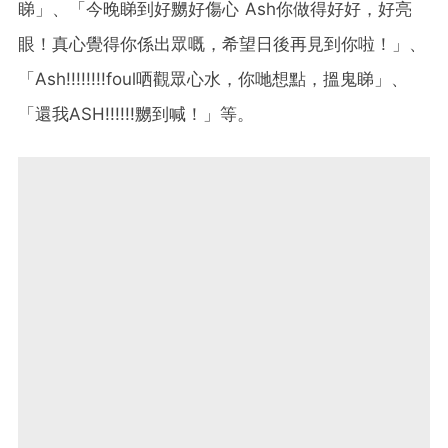
睇」、「今晚睇到好嬲好傷心 Ash你做得好好，好亮
眼！真心覺得你係出眾嘅，希望日後再見到你啦！」、
「Ash!!!!!!!!foul哂觀眾心水，你哋想點，搵鬼睇」、
「還我ASH!!!!!!嬲到喊！」等。