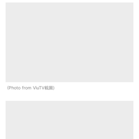
Photo from ViuTV截圖