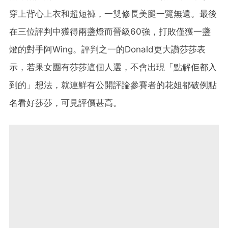
穿上背心上衣和超短褲，一雙修長美腿一覽無遺。最後
在三位評判中獲得兩盞燈而晉級60強，打敗僅獲一盞
燈的對手阿Wing。評判之一的Donald更大讚莎莎表
示，若果女團有莎莎這個人選，不會出現「點解佢都入
到的」想法，就連鮮有公開評論參賽者的花姐都破例點
名看好莎莎，可見評價甚高。