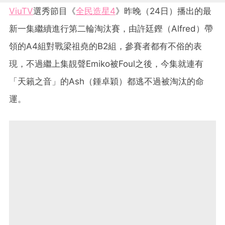
ViuTV
選秀節目《
全民造星4
》昨晚（24日）播出的最
新一集繼續進行第二輪淘汰賽，由許廷鏗（Alfred）帶
領的A4組對戰梁祖堯的B2組，參賽者都有不俗的表
現，不過繼上集靚聲Emiko被Foul之後，今集就連有
「天籟之音」的Ash（鍾卓穎）都逃不過被淘汰的命
運。