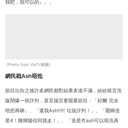
我吧，我可以的』。」
Photo from ViuTV截圖
網民戥Ash唔抵
節目出街之後許多網民都對結果表達不滿，紛紛留言洗
版鬧爆一班評判，甚至揚言要罷看節目：「好嬲 完全
唔想再睇」、「還我Ash!!!!! 垃圾評判！」、「罷睇造
星4！陳輝陽你同我走！」、「造星冇ash可以唔洗再