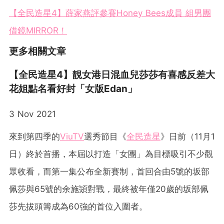
【全民造星4】薛家燕評參賽Honey Bees成員 組男團
借鏡MIRROR！
更多相關文章
【全民造星4】靚女港日混血兒莎莎有喜感反差大
花姐點名看好封「女版Edan」
3 Nov 2021
來到第四季的
ViuTV
選秀節目《
全民造星
》日前（11月1
日）終於首播，本屆以打造「女團」為目標吸引不少觀
眾收看，而第一集公布全新賽制，首回合由5號的坂部
佩莎與65號的余施熲對戰，最終被年僅20歲的坂部佩
莎先拔頭籌成為60強的首位入圍者。