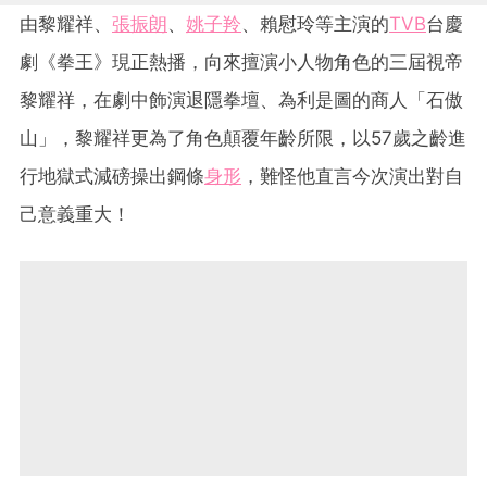
由黎耀祥、
張振朗
、
姚子羚
、賴慰玲等主演的
TVB
台慶
劇《拳王》現正熱播，向來擅演小人物角色的三屆視帝
黎耀祥，在劇中飾演退隱拳壇、為利是圖的商人「石傲
山」，黎耀祥更為了角色顛覆年齡所限，以57歲之齡進
行地獄式減磅操出鋼條
身形
，難怪他直言今次演出對自
己意義重大！