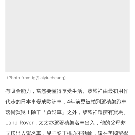
Photo from ig@laiyiucheung
有吸金能力，當然要懂得享受生活。黎耀祥由最初用作
代步的日本車變成歐洲車，4年前更被拍到駕積架跑車
落街買餸！除了「買餸車」之外，黎耀祥還擁有寶馬、
Land Rover，太太亦駕著積架名車出入，他的父母亦
同樣出入駕名車，兒子黎正橋亦不執輸，遠在美國留學