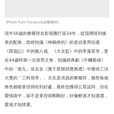
Photo from Facebook@黎耀祥
現年56歲的黎耀祥在影視圈打滾34年，從茄哩啡到後
來的配角，曾經拍攝《神鵰俠侶》的老頑童周伯通、
《西遊記》中的豬八戒、《大太監》中的李蓮英等，更
在44歲時第一次當男主角，拍攝經典劇《巾幗梟雄》
中的「柴九」並且在《萬千星輝頒獎典禮》中獲得三項
大獎的「三料視帝」。天生是演員的黎耀祥，雖然每個
角色都能拿捏得恰到好處，最終也獲得公眾認同，但在
愛情路中，卻不是拿捏得剛剛好，好像醉過才知酒濃，
愛過才知情重。