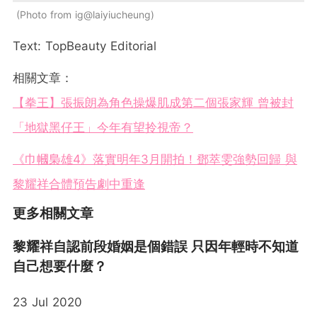
Photo from ig@laiyiucheung
Text: TopBeauty Editorial
相關文章：
【拳王】張振朗為角色操爆肌成第二個張家輝 曾被封
「地獄黑仔王」今年有望拎視帝？
《巾幗梟雄4》落實明年3月開拍！鄧萃雯強勢回歸 與
黎耀祥合體預告劇中重逢
更多相關文章
黎耀祥自認前段婚姻是個錯誤 只因年輕時不知道
自己想要什麼？
23 Jul 2020