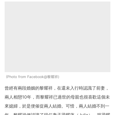
Photo from Facebook@黎耀祥
曾經有兩段婚姻的黎耀祥，在還未入行時認識了前妻，
兩人相戀10年，而黎耀祥已過世的母親也很喜歡這個未
來媳婦，於是便催促兩人結婚。可惜，兩人結婚不到一
年，黎耀祥便認識了現任妻子梁耀蓮（Julia）。跟梁耀