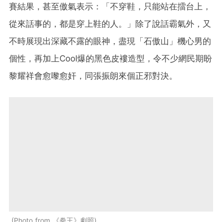
賽結果，甚至傲氣表示：「不穿鞋，只能站在擂台上，
從來話事的，都是穿上鞋的人。」除了說話霸氣外，又
不時展現出深藏不露的眼神，盡現「石傲山」機心男的
個性，再加上Cool爆的黑色皮褸造型，令不少網民期盼
黎耀祥會愈嚟愈奸，同張振朗來個正邪對決。
Photo from 《拳王》劇照