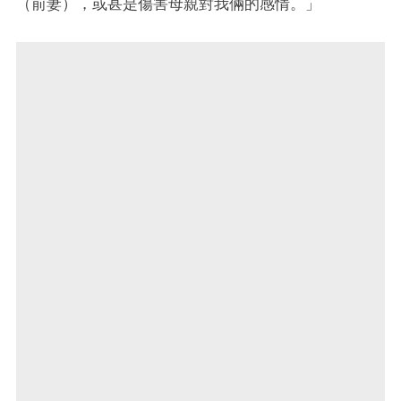
（前妻），或甚是傷害母親對我倆的感情。」