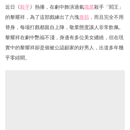
近日《
殺手
》熱播，在劇中飾演過氣
職業
殺手「閻王」
的黎耀祥，為了這部戲練出了六塊
腹肌
，而且完全不用
替身，每場打戲都親自上陣，敬業態度讓人非常飲佩。
黎耀祥在劇中艷福不淺，身邊有多位美女纏繞，但在現
實中的黎耀祥卻是個被公認顧家的好男人，出道多年幾
乎零緋聞。