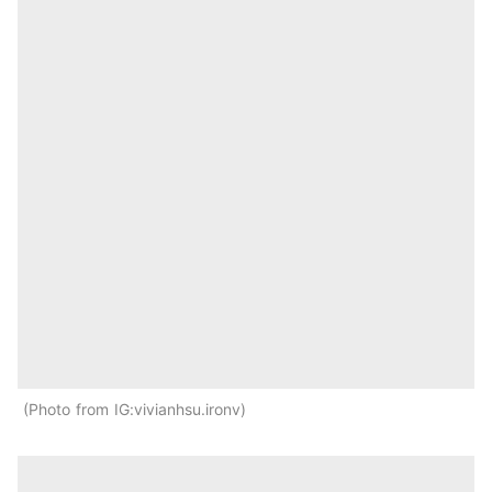
Photo from IG:vivianhsu.ironv