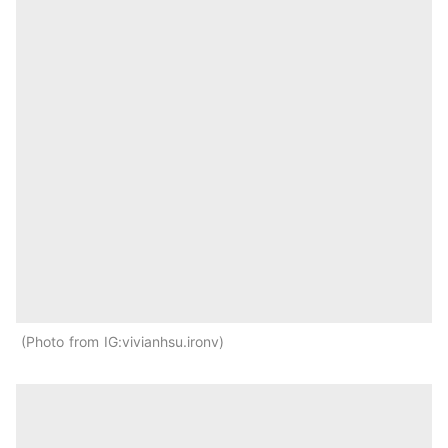
Photo from IG:vivianhsu.ironv