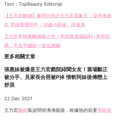
Text：TopBeauty Editorial
【王力宏離婚】麥明詩批評王力宏道歉文：沒承擔責
任 李靚蕾聲明中「16歲小師妹」現真身
王力宏李靚蕾離婚懶人包！李靚蕾連爆猛料+哥哥回
應：不在乎錢卻一直在講錢
更多相關文章
張惠妹被爆是王力宏戲院緋聞女友！當場斷正
被分手、見家長合照被P掉 情斬阿妹後傳戀上
舒淇
22 Dec 2021
王力宏
離婚
風波鬧得沸沸揚揚，根據他的前妻
李靚蕾