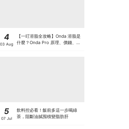
4
【一叮溶脂全攻略】Onda 溶脂是
什麼？Onda Pro 原理、價錢、次
03 Aug
數及中環減肥療程一次了解
5
飲料控必看！飯前多這一步喝綠
茶，阻斷油膩囤積變脂肪肝
07 Jul