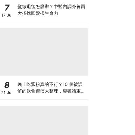
7
髮線退後怎麼辦？中醫內調外養兩
大招找回髮根生命力
17 Jul
8
晚上吃澱粉真的不行？10 個被誤
解的飲食習慣大整理，突破體重停
21 Jul
滯期的調整指南