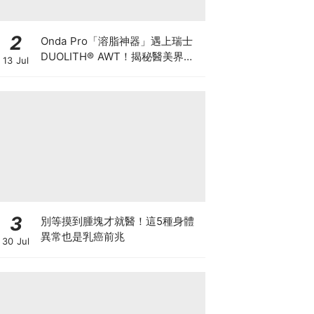
2
Onda Pro「溶脂神器」遇上瑞士
DUOLITH® AWT！揭秘醫美界悄
13 Jul
悄瘋傳的「雙機塑形」雙倍震撼彈
3
別等摸到腫塊才就醫！這5種身體
異常也是乳癌前兆
30 Jul