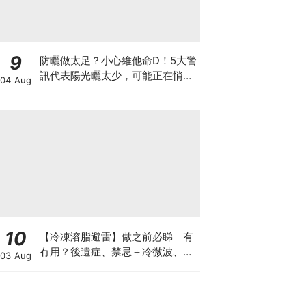
9
防曬做太足？小心維他命D！5大警
訊代表陽光曬太少，可能正在悄悄
04 Aug
影響你的健康
10
【冷凍溶脂避雷】做之前必睇｜有
冇用？後遺症、禁忌＋冷微波、雙
03 Aug
機比較