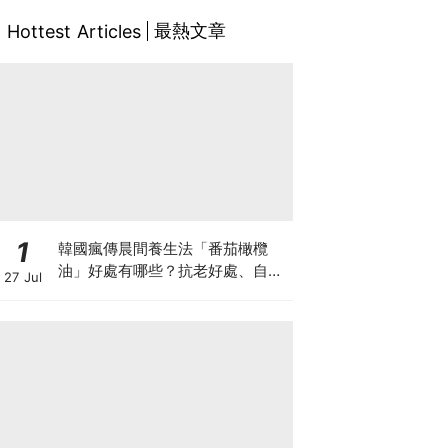
最熱文章
Hottest Articles
1
韓國瘋傳晨間養生法「番茄橄欖
油」好處有哪些？抗老好處、自製
27 Jul
做法與禁忌一次看