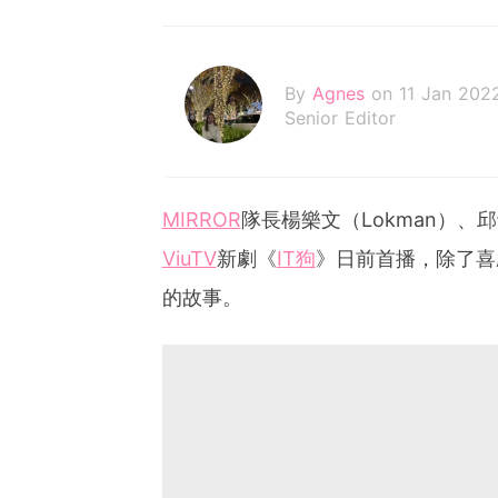
By
Agnes
on 11 Jan 202
Senior Editor
MIRROR
隊長楊樂文（Lokman）、邱士
ViuTV
新劇《
IT狗
》日前首播，除了喜
的故事。