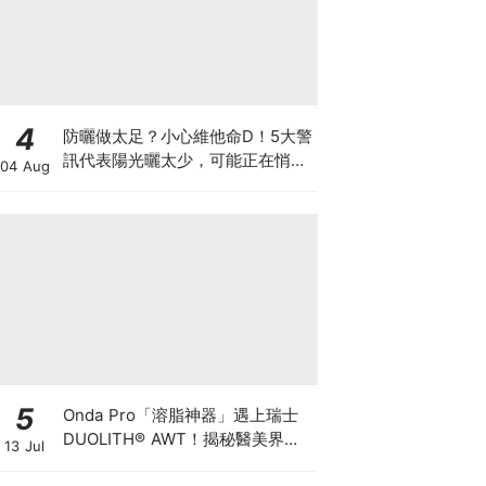
4
防曬做太足？小心維他命D！5大警
訊代表陽光曬太少，可能正在悄悄
04 Aug
影響你的健康
5
Onda Pro「溶脂神器」遇上瑞士
DUOLITH® AWT！揭秘醫美界悄
13 Jul
悄瘋傳的「雙機塑形」雙倍震撼彈