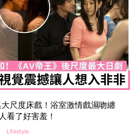
》每集大尺度床戲！浴室激情戲濕吻纏
讓人看了好害羞！
Lifestyle