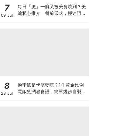
7
每日「脆」一脆又被美食燒到？美
編私心推介一餐前儀式，極速阻碳
09 Jul
阻油，餐前一包開啟「易瘦體
質」！
8
換季總是卡痰乾咳？1:1 黃金比例
電飯煲潤喉食譜，簡單幾步自製天
23 Jul
然潤喉滋養飲