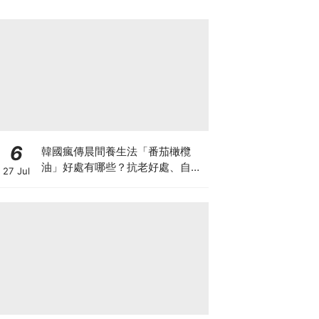
6
韓國瘋傳晨間養生法「番茄橄欖
油」好處有哪些？抗老好處、自製
27 Jul
做法與禁忌一次看