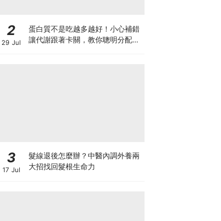
2
蛋白質不是吃越多越好！小心補錯
讓代謝跟著卡關，教你聰明分配三
29 Jul
餐蛋白質份量
3
髮線退後怎麼辦？中醫內調外養兩
大招找回髮根生命力
17 Jul