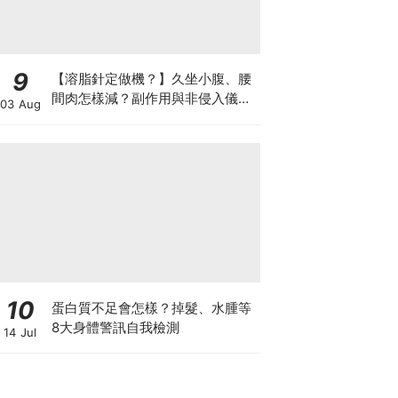
9
【溶脂針定做機？】久坐小腹、腰
間肉怎樣減？副作用與非侵入儀器
03 Aug
比較
10
蛋白質不足會怎樣？掉髮、水腫等
8大身體警訊自我檢測
14 Jul