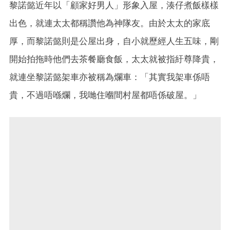
黎諾懿近年以「顧家好男人」形象入屋，湊仔煮飯樣樣
出色，就連太太都稱讚他為神隊友。由於太太的家底
厚，而黎諾懿則是公屋出身，自小就歷經人生五味，剛
開始拍拖時他們去茶餐廳食飯，太太就被指紆尊降貴，
就連坐黎諾懿架車亦被稱為爛車：「其實我架車係唔
貴，不過唔喺爛，我哋住嗰間村屋都唔係破屋。」