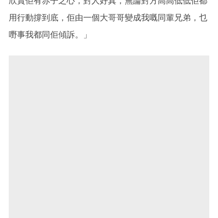
欣賞佢有赤子之心，對人好真，無論對方高高低低佢都
用行動撐到底，佢由一個大哥哥變成我嘅同輩兄弟，乜
嘢事我都同佢傾訴。」