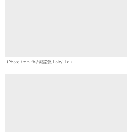
Photo from fb@黎諾懿 Lokyi Lai