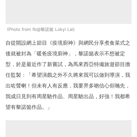
Photo from fb@黎諾懿 Lokyi Lai
自從開設網上節目《疫境廚神》與網民分享煮食菜式之
後就被封為「暖爸疫境廚神」，黎諾懿表示不想被定
型，於是最近作了新嘗試，為馬來西亞特備旅遊節目擔
任監製：「希望演戲之外不久將來我可以做到導演，我
出咗聲喇！但未有人有反應，我要畀多啲信心佢哋先，
我成日見到有周星馳作品、周星馳出品，好強！我都希
望有黎諾懿作品。」