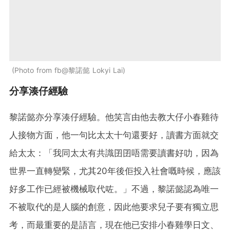
Photo from fb@黎諾懿 Lokyi Lai
分享湊仔經驗
黎諾懿亦分享湊仔經驗。他笑言由他去教大仔小春雞待
人接物方面，他一句比太太十句還要好，讀書方面就交
給太太：「我同太太有共識囝囝唔需要讀書好叻，因為
世界一直轉變緊，尤其20年後佢投入社會嘅時候，應該
好多工作已經被機械取代咗。」不過，黎諾懿認為唯一
不被取代的是人腦的創意，因此他要求兒子要有獨立思
考，而最重要的是語言，現在他已安排小春雞學日文、