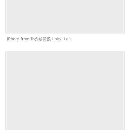
Photo from fb@黎諾懿 Lokyi Lai