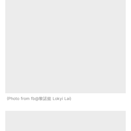
Photo from fb@黎諾懿 Lokyi Lai