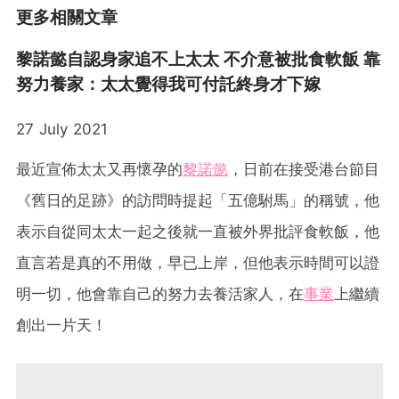
更多相關文章
黎諾懿自認身家追不上太太 不介意被批食軟飯 靠
努力養家：太太覺得我可付託終身才下嫁
27 July 2021
最近宣佈太太又再懷孕的
黎諾懿
，日前在接受港台節目
《舊日的足跡》的訪問時提起「五億駙馬」的稱號，他
表示自從同太太一起之後就一直被外界批評食軟飯，他
直言若是真的不用做，早已上岸，但他表示時間可以證
明一切，他會靠自己的努力去養活家人，在
事業
上繼續
創出一片天！