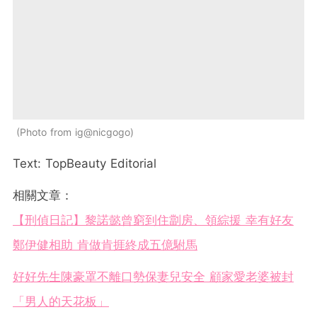
Photo from ig@nicgogo
Text: TopBeauty Editorial
相關文章：
【刑偵日記】黎諾懿曾窮到住劏房、領綜援 幸有好友
鄭伊健相助 肯做肯捱終成五億駙馬
好好先生陳豪罩不離口勢保妻兒安全 顧家愛老婆被封
「男人的天花板」