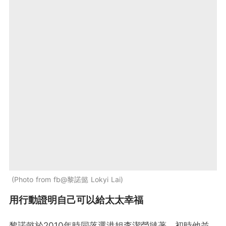
Photo from fb@黎諾懿 Lokyi Lai
用行動證明自己可以給太太幸福
黎諾懿於2010年時同落選港姐李潔瑩撻著，初時他並