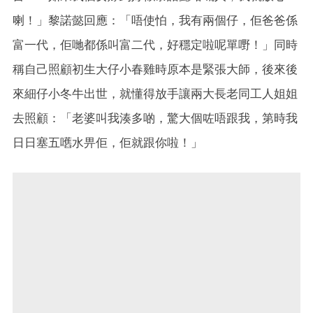
喇！」黎諾懿回應：「唔使怕，我有兩個仔，佢爸爸係
富一代，佢哋都係叫富二代，好穩定啦呢單嘢！」同時
稱自己照顧初生大仔小春雞時原本是緊張大師，後來後
來細仔小冬牛出世，就懂得放手讓兩大長老同工人姐姐
去照顧：「老婆叫我湊多啲，驚大個咗唔跟我，第時我
日日塞五嚿水畀佢，佢就跟你啦！」