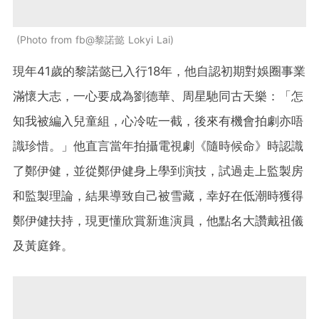
Photo from fb@黎諾懿 Lokyi Lai
現年41歲的黎諾懿已入行18年，他自認初期對娛圈事業
滿懷大志，一心要成為劉德華、周星馳同古天樂：「怎
知我被編入兒童組，心冷咗一截，後來有機會拍劇亦唔
識珍惜。」他直言當年拍攝電視劇《隨時候命》時認識
了鄭伊健，並從鄭伊健身上學到演技，試過走上監製房
和監製理論，結果導致自己被雪藏，幸好在低潮時獲得
鄭伊健扶持，現更懂欣賞新進演員，他點名大讚戴祖儀
及黃庭鋒。