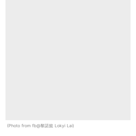
Photo from fb@黎諾懿 Lokyi Lai