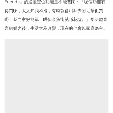
Friends」的追蹤定位功能是不能關閉：「呢個功能冇
得閂㗎，太太知我喺邊，有時就會叫我去附近幫佢買
嘢！我而家好簡單，唔係金魚街就係花墟。」黎諾懿直
言結婚之後，生活大為改變，現在的他會以家庭為主。