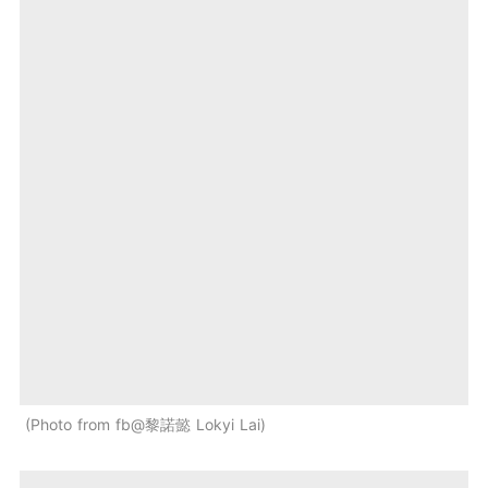
Photo from fb@黎諾懿 Lokyi Lai