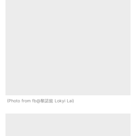
Photo from fb@黎諾懿 Lokyi Lai