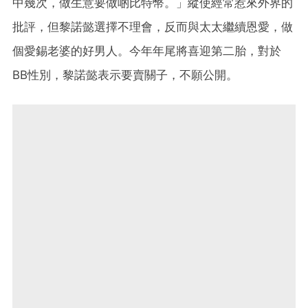
中幾次，做生意要做啲比特幣。」縱使經常惹來外界的
批評，但黎諾懿選擇不理會，反而與太太繼續恩愛，做
個愛錫老婆的好男人。今年年尾將喜迎第二胎，對於
BB性別，黎諾懿表示要賣關子，不願公開。