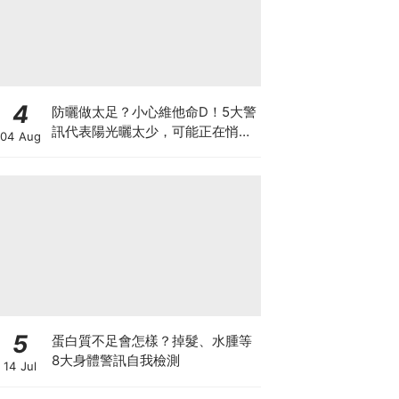
4
防曬做太足？小心維他命D！5大警
訊代表陽光曬太少，可能正在悄悄
04 Aug
影響你的健康
5
蛋白質不足會怎樣？掉髮、水腫等
8大身體警訊自我檢測
14 Jul