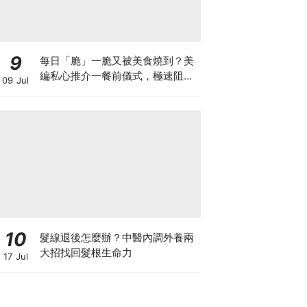
9
每日「脆」一脆又被美食燒到？美
編私心推介一餐前儀式，極速阻碳
09 Jul
阻油，餐前一包開啟「易瘦體
質」！
10
髮線退後怎麼辦？中醫內調外養兩
大招找回髮根生命力
17 Jul