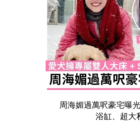
周海媚過萬呎豪宅曝光！
浴缸、超大