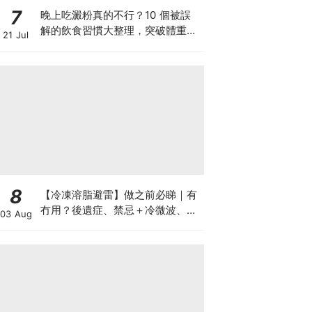
7
晚上吃澱粉真的不行？10 個被誤
解的飲食習慣大整理，突破體重停
21 Jul
滯期的調整指南
8
【冷凍溶脂避雷】做之前必睇｜有
冇用？後遺症、禁忌＋冷微波、雙
03 Aug
機比較