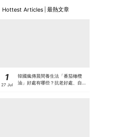
最熱文章
Hottest Articles
1
韓國瘋傳晨間養生法「番茄橄欖
油」好處有哪些？抗老好處、自製
27 Jul
做法與禁忌一次看