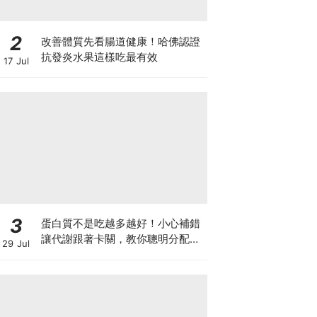
2
改善體質先看腸道健康！哈佛認證
抗發炎水果這樣吃最有效
17 Jul
3
蛋白質不是吃越多越好！小心補錯
讓代謝跟著卡關，教你聰明分配三
29 Jul
餐蛋白質份量