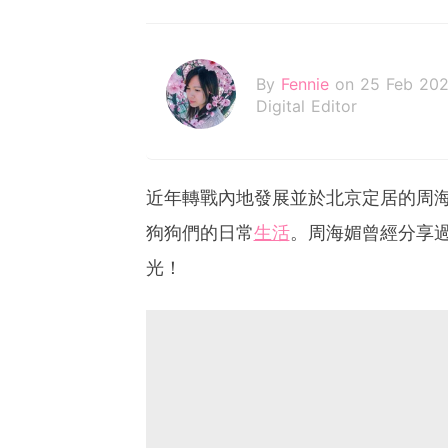
By
Fennie
on 25 Feb 20
Digital Editor
近年轉戰內地發展並於北京定居的周
狗狗們的日常
生活
。周海媚曾經分享
光！