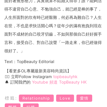
面對著無形壓力，其實就算不結婚又得罪了誰？能夠活
得不違背自己心意、不勉強自己，就已經是棒的事了，
人生所面對的坎有時已經艱難，何必再為難自己？人生
在世，不也是求快活開心嗎？從年少的滿有抱負到現在
面對不成材的自己咬牙切齒，不如與那個自己好好握手
言和，接受自己、對自己說聲「一路走來，你已經做得
很好了。」
Text：TopBeauty Editorial
【看更多OL專屬最新美容時尚資訊】
👉🏻 立即Follow Instagram
topbeautyhk
🔔 訂閱我們的
Youtube 頻道 TopBeauty HK
標籤:
Relationship
Love
愛情
離婚
結婚