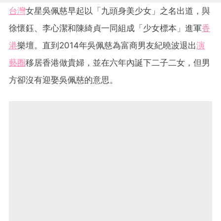
台灣
女星吳佩慈早起以「九頭身美少女」之名出道，與
徐懷鈺、李心潔和陳綺貞一同組成「少女標本」進軍
香
港
樂壇。直到2014年吳佩慈為富商男友紀曉波退出
演
藝圈
移居香港做貴婦，並在六年內誕下二子二女，但男
方卻沒有迎娶吳佩慈的意思。