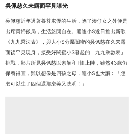
吳佩慈久未露面罕見曝光
吳佩慈近年過著養尊處優的生活，除了湊仔女之外便是
出席貴婦飯局，生活悠閒自在。適逢小S近日推出新歌
《九九乘法表》，與大小S分屬閨蜜的吳佩慈在久未露
面後罕見現身，接受好閨蜜小S發起的「九九乘數表」
挑戰，影片所見吳佩慈以素顏和T恤上陣，雖然43歲仍
保養得宜，難以想像是四孩之母，連小S也大讚︰「怎
麼可以生了四個還那麼美又聰明！」