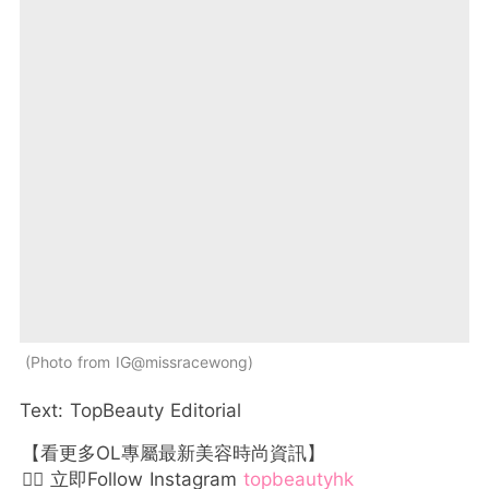
Photo from IG@missracewong
Text: TopBeauty Editorial
【看更多OL專屬最新美容時尚資訊】
👉🏻 立即Follow Instagram
topbeautyhk