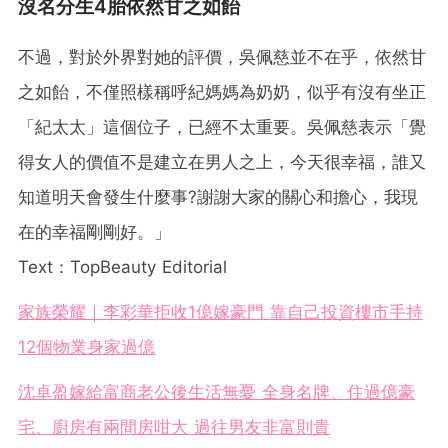
沒名分生4胎依然甘之如飴
不過，對於外界對她的評價，吳佩慈並不在乎，依然甘
之如飴，不僅照樣稱呼紀媽媽為奶奶，似乎有沒有坐正
「紀太太」這個位子，已經不太重要。吳佩慈表示「覺
得女人的價值不是建立在男人之上，今天很幸福，誰又
知道明天會發生什麼事?謝謝大家的關心和擔心，我現
在的幸福剛剛好。」
Text：TopBeauty Editorial
家族榮耀｜李彩華拒收1億嫁豪門 靠自己投資樓市手持
12個物業身家過億
沈卓盈嫁給富商老公後生活無憂 全身名牌、住過億豪
宅、廚房有兩間房咁大 過往男友非富則貴