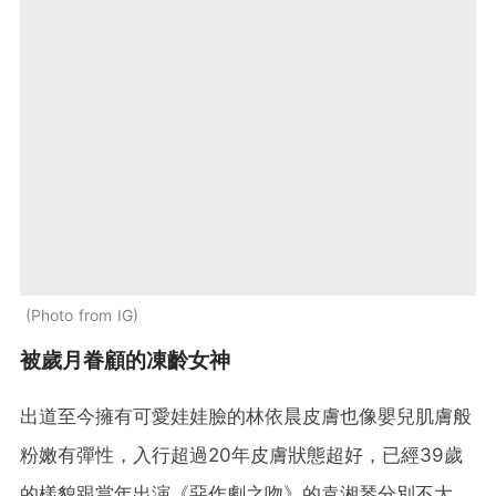
Photo from IG
被歲月眷顧的凍齡女神
出道至今擁有可愛娃娃臉的林依晨皮膚也像嬰兒肌膚般
粉嫩有彈性，入行超過20年皮膚狀態超好，已經39歲
的樣貌跟當年出演《惡作劇之吻》的袁湘琴分別不大，