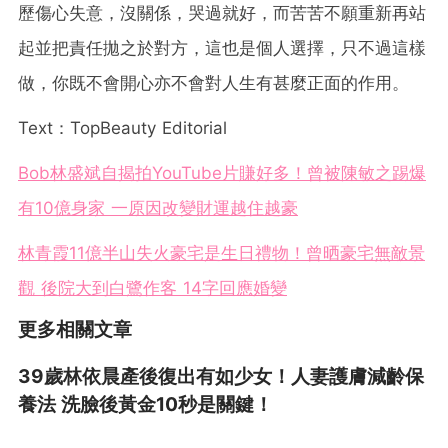
歷傷心失意，沒關係，哭過就好，而苦苦不願重新再站
起並把責任拋之於對方，這也是個人選擇，只不過這樣
做，你既不會開心亦不會對人生有甚麼正面的作用。
Text：TopBeauty Editorial
Bob林盛斌 自揭拍YouTube片賺好多！曾被陳敏之踢爆
有10億身家 一原因改變財運越住越豪
林青霞11億半山失火豪宅是生日禮物！曾晒豪宅無敵景
觀 後院大到白鷺作客 14字回應婚變
更多相關文章
39歲林依晨產後復出有如少女！人妻護膚減齡保
養法 洗臉後黃金10秒是關鍵！