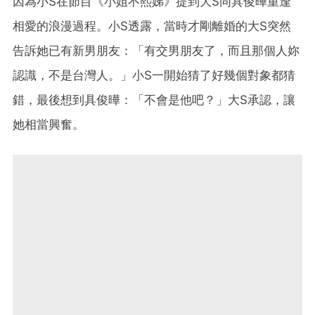
因為小S在節目《小姐不熙娣》提到大S同具俊曄重逢
相愛的浪漫過程。小S透露，當時才剛離婚的大S突然
告訴她已有新男朋友：「有交男朋友了，而且那個人妳
認識，不是台灣人。」小S一開始猜了好幾個對象都猜
錯，最後想到具俊曄：「不會是他吧？」大S承認，讓
她相當興奮。