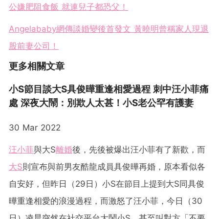
公嫌肥阻食飯 就連兒子都恐父！
Angelababy網傳談婚變後首發文 黃曉明曾稱家人現退
股前妻公司！
更多相關文章
小S節目談大S具俊曄重逢相愛過程 刺中汪小菲痛
處 深夜大鬧：別欺人太甚！小S老公罕有護妻
30 Mar 2022
汪小菲
與大S
離婚
後，先後被爆出汪小菲有了新歡，而
大S
則宣布與前男友酷龍成員具俊曄再婚，原本看似各
自安好，但昨日（29日）小S在節目上提到大S同具俊
曄重逢相愛的浪漫過程，而激怒了汪小菲，今日（30
日）凌晨突然在社交平台大鬧小S，甚至叫對方「不要