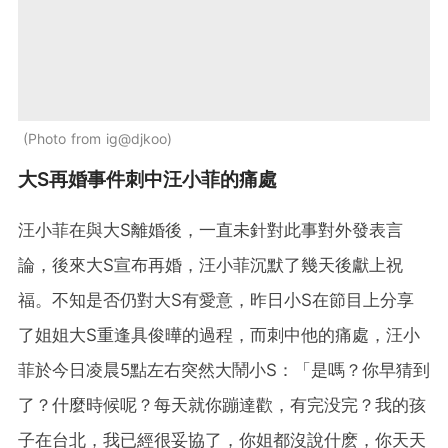
Photo from ig@djkoo
大S再婚事件刺中汪小菲的痛處
汪小菲在與大S離婚後，一直未針對此事對外發表言
論，後來大S宣布再婚，汪小菲沉默了幾天後獻上祝
福。不知是否仍對大S有愛意，昨日小S在節目上分享
了姐姐大S重逢具俊曄的過程，而刺中他的痛處，汪小
菲於今日凌晨5點左右突然大鬧小S：「是嗎？你早猜到
了？什麼時候呢？每天就你蹦達歡，有完没完？我的孩
子在台北，我已經很妥協了，你姐都沒說什麽，你天天