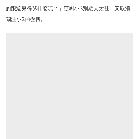
的跟這兒得瑟什麽呢？」更叫小S別欺人太甚，又取消
關注小S的微博。