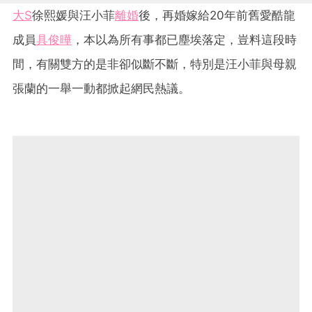
大S
徐熙媛與汪小菲
離婚
後，再婚嫁給20年前舊愛酷龍
成員
具俊曄
，本以為所有事都已塵埃落定，豈料這段時
間，有關雙方的是非卻似斷不斷，特別是汪小菲與母親
張蘭的一舉一動都掀起網民熱議。