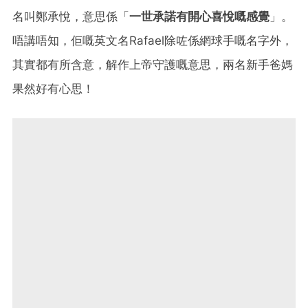
名叫鄭承悅，意思係「
一世承諾有開心喜悅嘅感覺
」。
唔講唔知，佢嘅英文名Rafael除咗係網球手嘅名字外，
其實都有所含意，解作上帝守護嘅意思，兩名新手爸媽
果然好有心思！