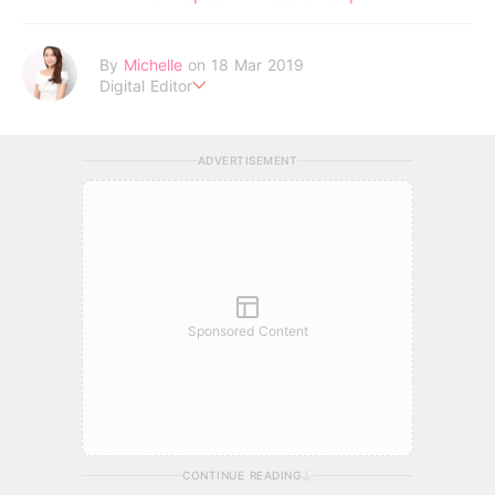
By
Michelle
on 18 Mar 2019
Digital Editor
Life is short, don't be lazy . Be your own idol to enjoy every
moment !
ADVERTISEMENT
Sponsored Content
CONTINUE READING