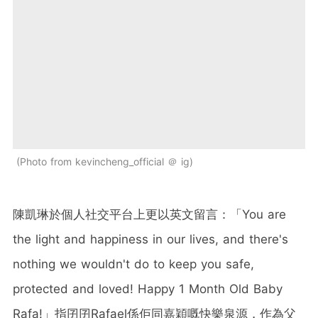
Photo from kevincheng_official ＠ ig
陳凱琳於個人社交平台上更以英文留言：「You are
the light and happiness in our lives, and there's
nothing we wouldn't do to keep you safe,
protected and loved! Happy 1 Month Old Baby
Rafa!」指囝囝Rafael係佢同嘉穎嘅快樂泉源，作為父