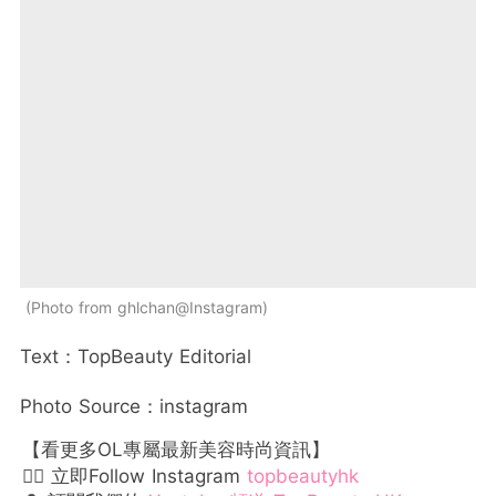
Photo from ghlchan@Instagram
Text：TopBeauty Editorial
Photo Source：instagram
【看更多OL專屬最新美容時尚資訊】
👉🏻 立即Follow Instagram
topbeautyhk