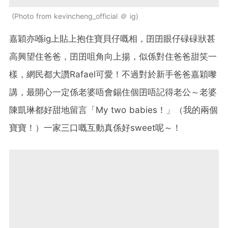
Photo from kevincheng_official ＠ ig
嘉穎亦喺ig上貼上抱住寶貝仔嘅相，囝囝眼仔碌碌狀甚
高興望住爸爸，囝囝咀角向上揚，似係對住爸爸甜笑一
樣，網民都大讚Rafael可愛！不過對於新手爸爸嘉穎嚟
講，最開心一定係老婆唔會錫住個囝唔記得老公～老婆
陳凱琳都好甜地留言「My two babies！」（我的兩個
寶寶！）一家三口嘅互動真係好sweet呢～！