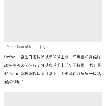
Photo from ghlchan @ ig
Rafael一歲生日蛋糕係以網球做主題，睇嚟嘉穎真係好
想等囝囝大個仔時，可以喺球場上「父子較量」呢！唔
知Rafael會唔會喺耳濡目染下，將來都係跟爸爸一樣熱
愛網球呢？