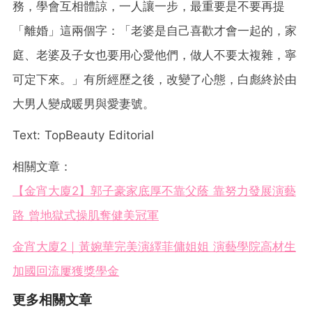
務，學會互相體諒，一人讓一步，最重要是不要再提
「離婚」這兩個字：「老婆是自己喜歡才會一起的，家
庭、老婆及子女也要用心愛他們，做人不要太複雜，寧
可定下來。」有所經歷之後，改變了心態，白彪終於由
大男人變成暖男與愛妻號。
Text: TopBeauty Editorial
相關文章：
【金宵大廈2】郭子豪家底厚不靠父蔭 靠努力發展演藝
路 曾地獄式操肌奪健美冠軍
金宵大廈2｜黃婉華完美演繹菲傭姐姐 演藝學院高材生
加國回流屢獲獎學金
更多相關文章