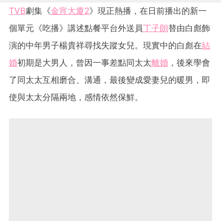
TVB
劇集《
金宵大廈2
》現正熱播，在日前播出的新一
個單元《吃播》講述點餐平台外送員
丁子朗
替由白彪飾
演的中年男子楊貴祥尋找失蹤女兒。現實中的白彪在
結
婚
初期是大男人，曾因一事差點同太太
離婚
，後來學會
了同太太互相磨合、溝通，最後變成愛妻兒的暖男，即
使與太太分隔兩地，感情依然保鮮。