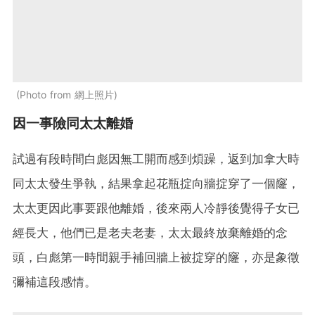
Photo from 網上照片
因一事險同太太離婚
試過有段時間白彪因無工開而感到煩躁，返到加拿大時
同太太發生爭執，結果拿起花瓶掟向牆掟穿了一個窿，
太太更因此事要跟他離婚，後來兩人冷靜後覺得子女已
經長大，他們已是老夫老妻，太太最終放棄離婚的念
頭，白彪第一時間親手補回牆上被掟穿的窿，亦是象徵
彌補這段感情。