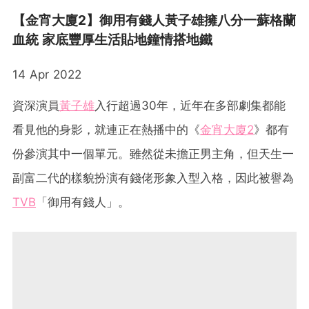
【金宵大廈2】御用有錢人黃子雄擁八分一蘇格蘭
血統 家底豐厚生活貼地鐘情搭地鐵
14 Apr 2022
資深演員
黃子雄
入行超過30年，近年在多部劇集都能
看見他的身影，就連正在熱播中的《
金宵大廈2
》都有
份參演其中一個單元。雖然從未擔正男主角，但天生一
副富二代的樣貌扮演有錢佬形象入型入格，因此被譽為
TVB
「御用有錢人」。