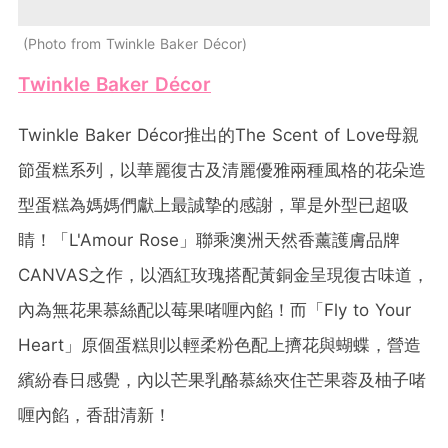
Photo from Twinkle Baker Décor
Twinkle Baker Décor
Twinkle Baker Décor推出的The Scent of Love母親
節蛋糕系列，以華麗復古及清麗優雅兩種風格的花朵造
型蛋糕為媽媽們獻上最誠摯的感謝，單是外型已超吸
睛！「L'Amour Rose」聯乘澳洲天然香薰護膚品牌
CANVAS之作，以酒紅玫瑰搭配黃銅金呈現復古味道，
內為無花果慕絲配以莓果啫喱內餡！而「Fly to Your
Heart」原個蛋糕則以輕柔粉色配上擠花與蝴蝶，營造
繽紛春日感覺，內以芒果乳酪慕絲夾住芒果蓉及柚子啫
喱內餡，香甜清新！