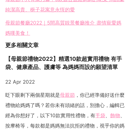
純潔高貴、梔子花寓意永恆的愛
母親節餐廳2022｜5間高質靚景餐廳推介 盡情寵愛媽
媽嘆美食！
更多相關文章
【母親節禮物2022】精選10款超實用禮物 有手
袋、健康產品、護膚等 為媽媽而設的願望清單
22 Apr 2022
眨下眼剩下兩個星期就是
母親節
，你已經準備好送什麼
禮物給媽媽了嗎？若你未有頭緒的話，別擔心，編輯已
經為你想好了，以下10款實用性禮物，有
手袋
、
飾物
、
按摩椅等，每款都是媽媽無法抗拒的禮物，視乎你的媽