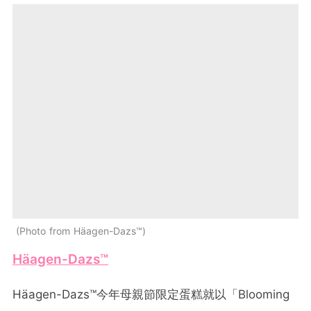
Photo from Häagen-Dazs™
Häagen-Dazs™
Häagen-Dazs™今年母親節限定蛋糕就以「Blooming