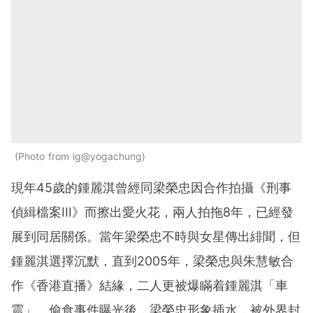
Photo from ig@yogachung
現年45歲的鍾麗淇曾經同梁榮忠因合作拍攝《刑事
偵緝檔案III》而擦出愛火花，兩人拍拖8年，已經發
展到同居關係。當年梁榮忠不時與女星傳出緋聞，但
鍾麗淇選擇沉默，直到2005年，梁榮忠與朱慧敏合
作《香港直播》結緣，二人更被爆瞞着鍾麗淇「車
震」。偷食事件曝光後，梁榮忠形象插水，被外界封