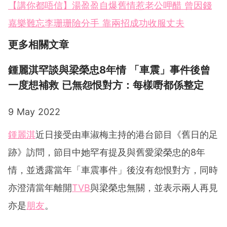
【講你都唔信】湯盈盈自爆舊情惹老公呷醋 曾因錢
嘉樂難忘李珊珊險分手 靠兩招成功收服丈夫
更多相關文章
鍾麗淇罕談與梁榮忠8年情 「車震」事件後曾
一度想補救 已無怨恨對方：每樣嘢都係整定
9 May 2022
鍾麗淇
近日接受由車淑梅主持的港台節目《舊日的足
跡》訪問，節目中她罕有提及與舊愛梁榮忠的8年
情，並透露當年「車震事件」後沒有怨恨對方，同時
亦澄清當年離開
TVB
與梁榮忠無關，並表示兩人再見
亦是
朋友
。