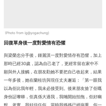
Photo from ig@yogachung
回復單身後一度對愛情有恐懼
與梁榮忠分手後，鍾麗淇一度對愛情存有恐懼，加上
那時已經30歲，認為自己老了，更經常留在家中不
願與外人接觸，在朋友勸她不要把自己收起來，結果
一年多後，她在蘭桂坊與現任丈夫邂逅：「第一眼我
以為佢比我年輕，我未必接受到。後來朋友搶了佢嘅
身份証嚟睇，佢真係大過我，我哋開始拍拖，佢好幽
默、老實，我好信任佢。當時我媽媽已經病重，佢一