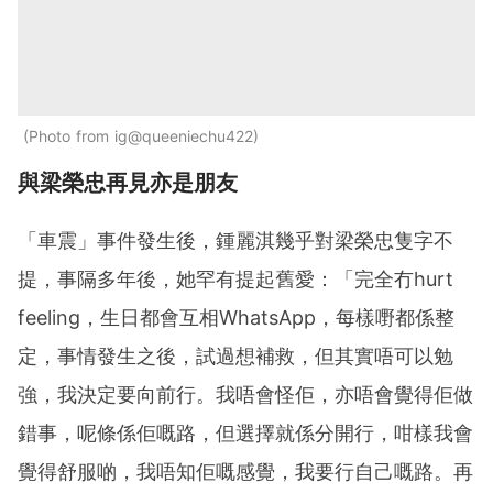
Photo from ig@queeniechu422
與梁榮忠再見亦是朋友
「車震」事件發生後，鍾麗淇幾乎對梁榮忠隻字不
提，事隔多年後，她罕有提起舊愛：「完全冇hurt
feeling，生日都會互相WhatsApp，每樣嘢都係整
定，事情發生之後，試過想補救，但其實唔可以勉
強，我決定要向前行。我唔會怪佢，亦唔會覺得佢做
錯事，呢條係佢嘅路，但選擇就係分開行，咁樣我會
覺得舒服啲，我唔知佢嘅感覺，我要行自己嘅路。再