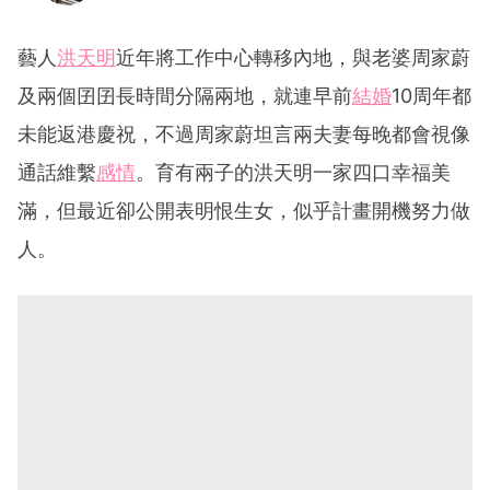
藝人
洪天明
近年將工作中心轉移內地，與老婆周家蔚
及兩個囝囝長時間分隔兩地，就連早前
結婚
10周年都
未能返港慶祝，不過周家蔚坦言兩夫妻每晚都會視像
通話維繫
感情
。育有兩子的洪天明一家四口幸福美
滿，但最近卻公開表明恨生女，似乎計畫開機努力做
人。