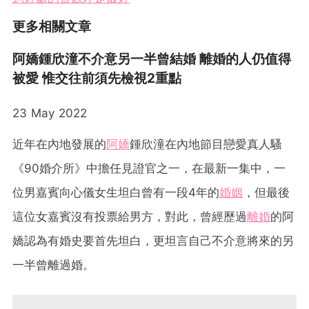
更多相關文章
阿嬌鍾欣潼不介意另一半曾結婚 離婚的人仍值得
被愛 惟交往前須先檢視2重點
23 May 2022
近年在內地發展的
阿嬌
鍾欣潼在內地節目戀愛真人騷
《90婚介所》中擔任見證官之一，在最新一集中，一
位男嘉賓向心儀女生坦白曾有一段4年的
婚姻
，但最後
這位女嘉賓沒有投票給男方，對此，曾經歷過
離婚
的阿
嬌認為有婚史要首先坦白，更坦言自己不介意將來的另
一半曾離過婚。