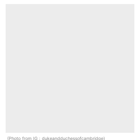
Photo from IG：dukeandduchessofcambridge