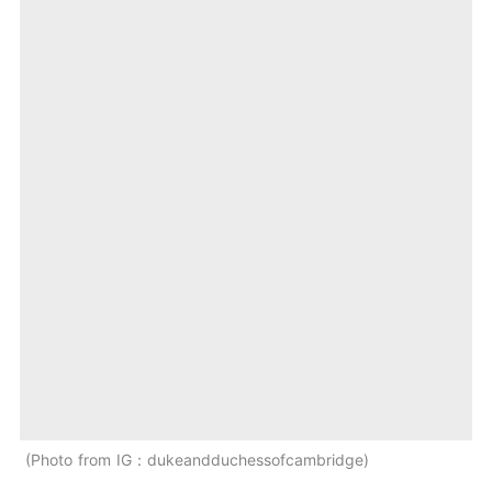
Photo from IG：dukeandduchessofcambridge