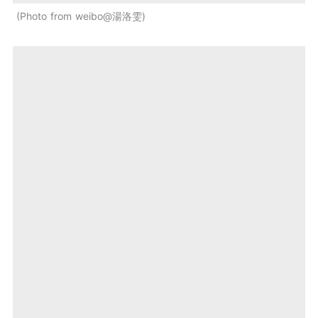
Photo from weibo@湯洛雯