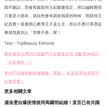
因不聽話，而被母親凱特王妃嚴肅指正，所以編輯覺得
只要是小朋友，就自然會有調皮搗蛋的時候，而凱特王
妃其實一直都用心教導王子及公主，所以不應只單憑這
事就指責別人「管教不善」呢！
Text：TopBeauty Editorial
鄭伊健與台灣300億豪門千金聚會合照 凍齡男神被封
「不老傳奇」！
李佳芯自爆拍劇曾被陳豪「電親」 提及前男友感受不
到被需要！
更多相關文章
湯洛雯自爆疫情後同馬國明結婚！直言已有共識