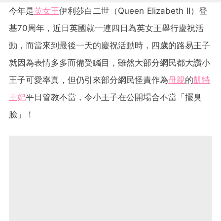
今年是
英女王
伊利莎白二世（Queen Elizabeth II）登
基70周年，近日英國就一連四日為英女王舉行慶祝活
動，而當來到最後一天的慶祝活動時，四歲的路易王子
就因為表情多多而備受矚目，雖然大部分網民都大讚小
王子可愛率真，但仍引來部分網民怪責作為
母親
的
凱特
王妃
平日管教不當，令小王子在公開場合不當「擺臭
臉」！