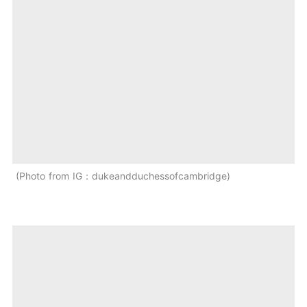
Photo from IG：dukeandduchessofcambridge