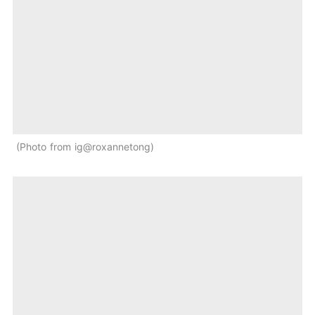
Photo from ig@roxannetong