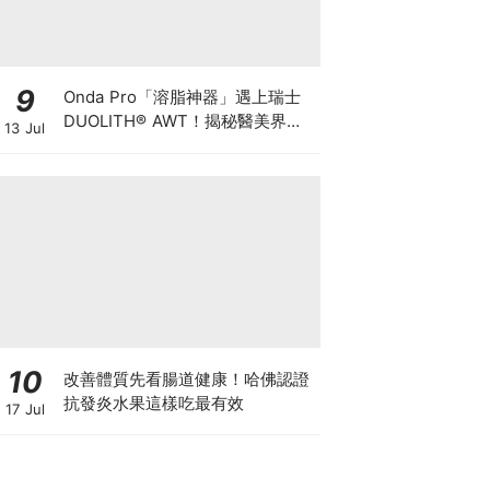
9
Onda Pro「溶脂神器」遇上瑞士
DUOLITH® AWT！揭秘醫美界悄
13 Jul
悄瘋傳的「雙機塑形」雙倍震撼彈
10
改善體質先看腸道健康！哈佛認證
抗發炎水果這樣吃最有效
17 Jul