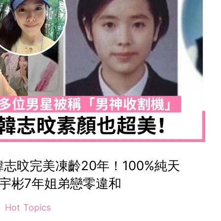
志旼完美凍齡20年！100%純天
宇彬7年姐弟戀零違和
Hot Topics