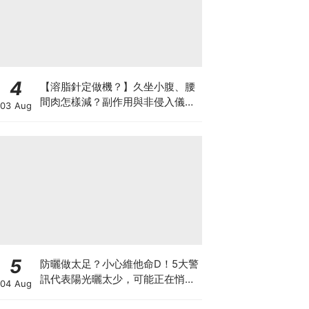
4
【溶脂針定做機？】久坐小腹、腰
間肉怎樣減？副作用與非侵入儀器
03 Aug
比較
5
防曬做太足？小心維他命D！5大警
訊代表陽光曬太少，可能正在悄悄
04 Aug
影響你的健康