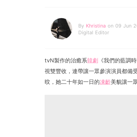
By
Khristina
on 09 Jun 
Digital Editor
tvN製作的治癒系
韓劇
《我們的藍調時
視雙豐收，連帶讓一眾參演演員都備
旼，她二十年如一日的
凍齡
美貌讓一