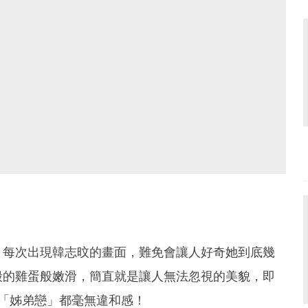
，每次出現韓志旼的畫面，難免會讓人好奇她到底幾
殼的雞蛋般嫩滑，簡直就是讓人無法忽視的美貌，即
「姊弟戀」都毫無違和感！