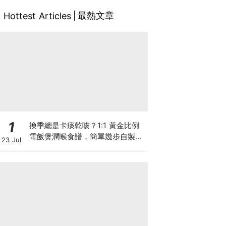
最熱文章
Hottest Articles
1
換季總是卡痰乾咳？1:1 黃金比例
電飯煲潤喉食譜，簡單幾步自製天
23 Jul
然潤喉滋養飲