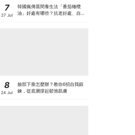
7
韓國瘋傳晨間養生法「番茄橄欖
油」好處有哪些？抗老好處、自製
27 Jul
做法與禁忌一次看
8
臉部下垂怎麼辦？教你6招自我鍛
鍊，從底層撐起鬆弛肌膚
24 Jul