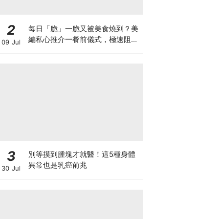
2
每日「脆」一脆又被美食燒到？美
編私心推介一餐前儀式，極速阻碳
09 Jul
阻油，餐前一包開啟「易瘦體
質」！
3
別等摸到腫塊才就醫！這5種身體
異常也是乳癌前兆
30 Jul