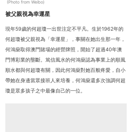
Photo from Weibo
被父親視為幸運星
現年59歲的何超瓊一出世注定不平凡。生於1962年的
何超瓊被父親視為「幸運星」，事關在她出生那一年，
何鴻燊取得澳門賭場的經營牌照，開始了超過40年澳
門博彩業的壟斷。篤信風水的何鴻燊認為事業上的順風
順水都與何超瓊有關，因此何鴻燊對她百般疼愛，自小
帶她在身邊當眾接班人來培養，何鴻燊還多次強調何超
瓊是眾多孩子之中最像自己的一位。