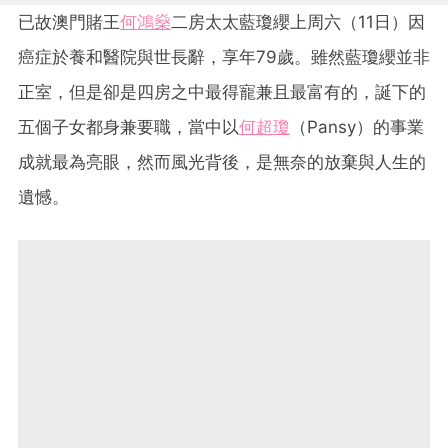
已故澳門賭王
何鴻燊
二房太太藍瓊纓上周六（11日）因
癌症於養和醫院與世長辭，享年79歲。雖然藍瓊纓並非
正室，但是卻是四房之中最得寵兼且最富有的，誕下的
五個子女都身兼要職，當中以
何超瓊
（Pansy）的事業
成就最為亮眼，然而風光背後，是無奈的放棄與人生的
遺憾。