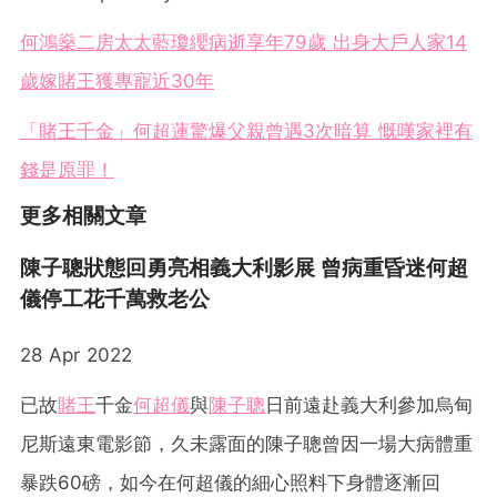
何鴻燊二房太太藍瓊纓病逝享年79歲 出身大戶人家14
歲嫁賭王獲專寵近30年
「賭王千金」何超蓮驚爆父親曾遇3次暗算 慨嘆家裡有
錢是原罪！
更多相關文章
陳子聰狀態回勇亮相義大利影展 曾病重昏迷何超
儀停工花千萬救老公
28 Apr 2022
已故
賭王
千金
何超儀
與
陳子聰
日前遠赴義大利參加烏甸
尼斯遠東電影節，久未露面的陳子聰曾因一場大病體重
暴跌60磅，如今在何超儀的細心照料下身體逐漸回