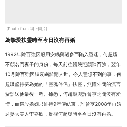
Photo from 網上圖片
為摯愛扶靈時至今日沒有再婚
1992年陳百強因服用安眠藥過多而陷入昏迷，何超瓊
不顧名門妻子的身份，每天前往醫院照顧陳百強，翌年
10月陳百強因腦衰竭離開人世。令人意想不到的事，何
超瓊堅持要為她的「靈魂伴侶」扶靈，無懼外間的流言
蜚語送他最後一程。據悉，何超瓊與許晉亨之間沒有愛
情，而這段婚姻只維持9年便結束，許晉亨2008年再婚
迎娶大美人李嘉欣，反觀何超瓊時至今日沒有再婚。