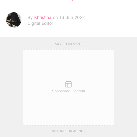
By
Khristina
on 16 Jun 2022
Digital Editor
ADVERTISEMENT
Sponsored Content
CONTINUE READING