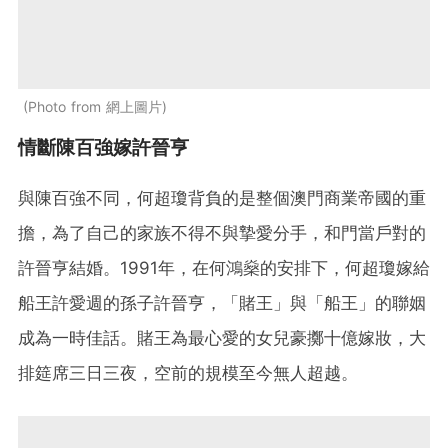
Photo from 網上圖片
情斷陳百強嫁許晉亨
與陳百強不同，何超瓊背負的是整個澳門商業帝國的重
擔，為了自己的家族不得不與摯愛分手，和門當戶對的
許晉亨結婚。1991年，在何鴻燊的安排下，何超瓊嫁給
船王許愛週的孫子許晉亨，「賭王」與「船王」的聯姻
成為一時佳話。賭王為最心愛的女兒豪擲十億嫁妝，大
排筵席三日三夜，空前的規模至今無人超越。