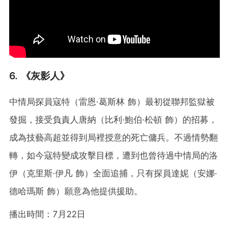
6. 《灰影人》
中情局探員寇特（雷恩·葛斯林 飾）最初從聯邦監獄被
發掘，接受負責人唐納（比利·鮑伯·松頓 飾）的招募，
成為技藝高超並得到局裡授意的死亡傭兵。不過情勢翻
轉，如今寇特變成攻擊目標，遭到也曾待過中情局的洛
伊（克里斯·伊凡 飾）全面追捕，只有探員達妮（安娜·
德哈瑪斯 飾）願意為他提供援助。
播出時間：7月22日