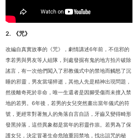
2. 《咒》
改編自真實故事的《咒》，劇情講述6年前，不信邪的
李若男與男友等人組隊，到處發掘有鬼的地方拍片破除
謠言，有一次他們闖入了邪教儀式中的禁地而觸怒了沉
睡的邪靈，男友當場猝逝，其他人先是精神出現問題，
然後離奇死於非命，唯一生還者是因腳受傷而未擅入禁
地的若男。6年後，若男的女兒突然畫出當年儀式的符
號，更經常對著無人的角落自言自語，牙齒又變得畸形
發黑掉落，這些異象都是當年的邪靈作祟。若男為了保
護女兒，決定冒著生命危險重回禁地，找出詛咒的秘