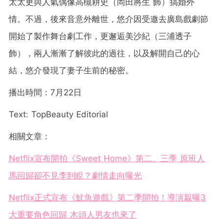
太太更與人氣偶像高槻耕史（岡田將生 飾）搞婚外
情。不過，後來音意外離世，悠介因受邀去廣島戲劇節
開始了製作舞台劇工作，更邂逅美沙紀（三浦透子
飾），兩人漸漸了解彼此的過往，以及解開自己的心
結，悠介發現了妻子生前的秘密。
播出時間：7月22日
Text: TopBeauty Editorial
相關文章：
Netflix宣布開拍《Sweet Home》第二、三季 原班人
馬回歸卻不見李到睍？劇情走向曝光
Netflix正式宣布《魷魚遊戲》第二季開拍！導演親曝3
大重要角色回歸 木頭人男友也來了