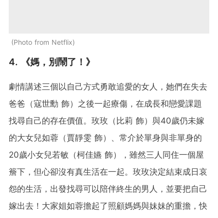
Photo from Netflix
4. 《媽，別鬧了！》
劇情講述三個以自己方式勇敢追愛的女人，她們在失去
爸爸（寇世勳 飾）之後一起療傷，在成長和戀愛課題
找尋自己的存在價值。玫玫（比莉 飾）與40歲仍未嫁
的大女兒如蓉（賈靜雯 飾）、常介於單身與非單身的
20歲小女兒若敏（柯佳嬿 飾），雖然三人同住一個屋
簷下，但心卻沒有真生活在一起。玫玫決定結束成日哀
怨的生活，出發找尋可以陪伴終生的男人，並要把自己
嫁出去！大家姐如蓉擔起了照顧媽媽與妹妹的重擔，快