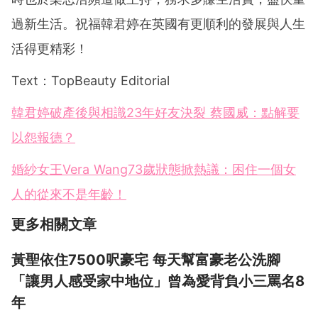
過新生活。祝福韓君婷在英國有更順利的發展與人生
活得更精彩！
Text：TopBeauty Editorial
韓君婷破產後與相識23年好友決裂 蔡國威：點解要
以怨報德？
婚紗女王Vera Wang73歲狀態掀熱議：困住一個女
人的從來不是年齡！
更多相關文章
黃聖依住7500呎豪宅 每天幫富豪老公洗腳
「讓男人感受家中地位」曾為愛背負小三罵名8
年