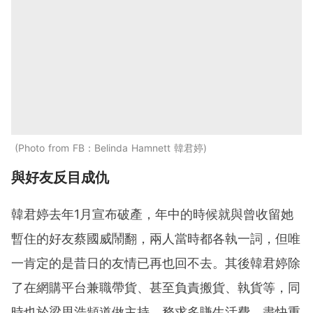
Photo from FB：Belinda Hamnett 韓君婷
與好友反目成仇
韓君婷去年1月宣布破產，年中的時候就與曾收留她
暫住的好友蔡國威鬧翻，兩人當時都各執一詞，但唯
一肯定的是昔日的友情已再也回不去。其後韓君婷除
了在網購平台兼職帶貨、甚至負責搬貨、執貨等，同
時也於梁思浩頻道做主持，務求多賺生活費，盡快重