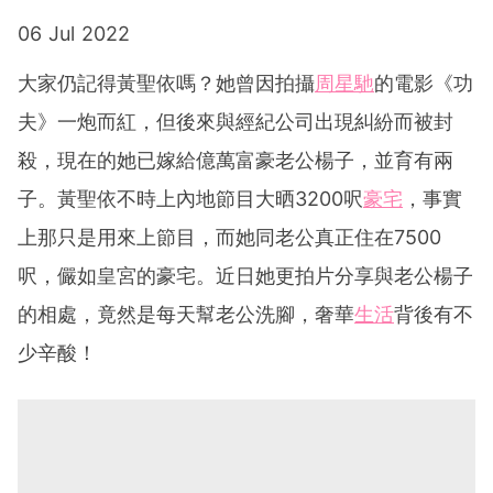
06 Jul 2022
大家仍記得黃聖依嗎？她曾因拍攝
周星馳
的電影《功
夫》一炮而紅，但後來與經紀公司出現糾紛而被封
殺，現在的她已嫁給億萬富豪老公楊子，並育有兩
子。黃聖依不時上內地節目大晒3200呎
豪宅
，事實
上那只是用來上節目，而她同老公真正住在7500
呎，儼如皇宮的豪宅。近日她更拍片分享與老公楊子
的相處，竟然是每天幫老公洗腳，奢華
生活
背後有不
少辛酸！