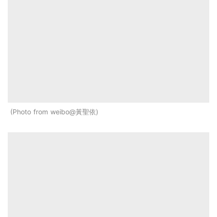
Photo from weibo@黃聖依