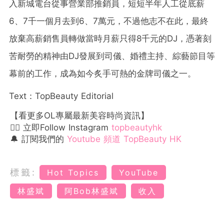
入新城電台從事營業部推銷員，短短半年人工從底薪
6、7千一個月去到6、7萬元，不過他志不在此，最終
放棄高薪銷售員轉做當時月薪只得8千元的DJ，憑著刻
苦耐勞的精神由DJ發展到司儀、婚禮主持、綜藝節目等
幕前的工作，成為如今炙手可熱的金牌司儀之一。
Text：TopBeauty Editorial
【看更多OL專屬最新美容時尚資訊】
👉🏻 立即Follow Instagram
topbeautyhk
🔔 訂閱我們的
Youtube 頻道 TopBeauty HK
標籤:
Hot Topics
YouTube
林盛斌
阿Bob林盛斌
收入