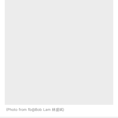
Photo from fb@Bob Lam 林盛斌