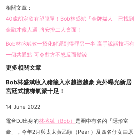
相關文章：
40歲胡定欣有望脫單！Bob林盛斌「金牌媒人」已找到
金融才俊人選 將安排二人會面！
Bob林盛斌教一招化解遲到得罪另一半 高手說話技巧有
一個共通點 可令對方不怒反而體諒
更多相關文章
Bob林盛斌收入豬籠入水越搬越豪 意外曝光新居
宮廷式樓梯氣派十足！
14 June 2022
電台DJ出身的
林盛斌（Bob）
是圈中有名的「隱形富
豪」，今年2月與太太黃乙頤（Pearl）及四名仔女由原