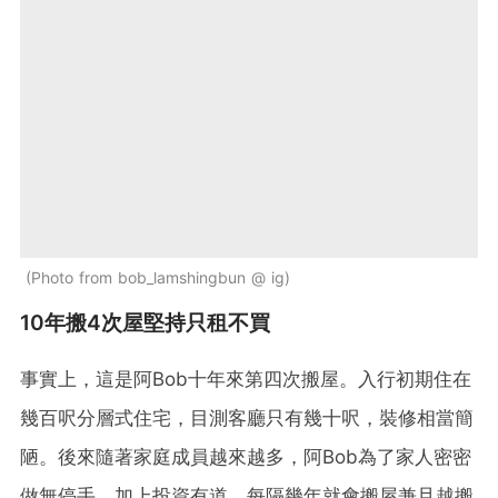
Photo from bob_lamshingbun @ ig
10年搬4次屋堅持只租不買
事實上，這是阿Bob十年來第四次搬屋。入行初期住在
幾百呎分層式住宅，目測客廳只有幾十呎，裝修相當簡
陋。後來隨著家庭成員越來越多，阿Bob為了家人密密
做無停手，加上投資有道，每隔幾年就會搬屋兼且越搬