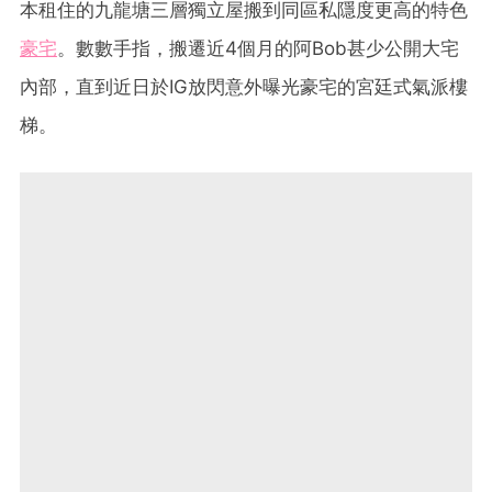
本租住的九龍塘三層獨立屋搬到同區私隱度更高的特色
豪宅
。數數手指，搬遷近4個月的阿Bob甚少公開大宅
內部，直到近日於IG放閃意外曝光豪宅的宮廷式氣派樓
梯。