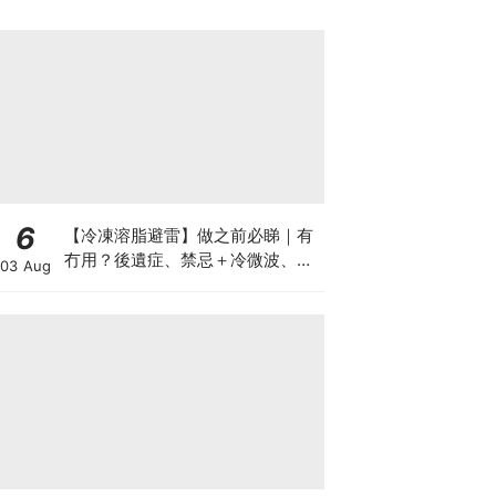
6
【冷凍溶脂避雷】做之前必睇｜有
冇用？後遺症、禁忌＋冷微波、雙
03 Aug
機比較