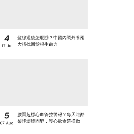
4
髮線退後怎麼辦？中醫內調外養兩
大招找回髮根生命力
17 Jul
5
腰圍超標心血管拉警報？每天吃酪
梨降壞膽固醇，護心飲食這樣做
07 Aug