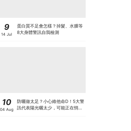
9
蛋白質不足會怎樣？掉髮、水腫等
8大身體警訊自我檢測
14 Jul
10
防曬做太足？小心維他命D！5大警
訊代表陽光曬太少，可能正在悄悄
04 Aug
影響你的健康