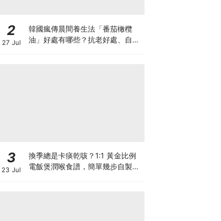
2
韓國瘋傳晨間養生法「番茄橄欖
油」好處有哪些？抗老好處、自製
27 Jul
做法與禁忌一次看
3
換季總是卡痰乾咳？1:1 黃金比例
電飯煲潤喉食譜，簡單幾步自製天
23 Jul
然潤喉滋養飲