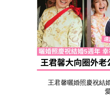
王君馨曬婚照慶祝結婚5