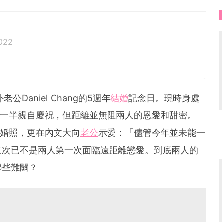
2022
老公Daniel Chang的5週年
結婚
記念日。現時身處
與另一半親自慶祝，但距離並無阻兩人的恩愛和甜密。
甜蜜婚照，更在內文大向
老公
示愛：「儘管今年並未能一
這次已不是兩人第一次面臨遠距離戀愛。到底兩人的
哪些難關？